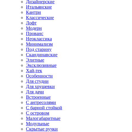
Дизайнерские
Итальянские
Кантри
Классические
Лофт
Модерн
Прованс
Неоклассика
Минимализм
Под старину
Скандинавские
Элитные
Эксклюзивные
Хай-тек
Особенности
Для студии
Для хрущевки
Для дачи
Встроенные
С антресолями
С барной стойкой
С островом
Малогабаритные
Модульные
Скрытые ручки