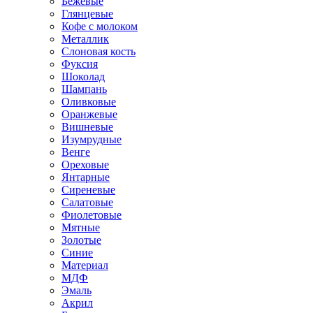
Бежевые
Глянцевые
Кофе с молоком
Металлик
Слоновая кость
Фуксия
Шоколад
Шампань
Оливковые
Оранжевые
Вишневые
Изумрудные
Венге
Ореховые
Янтарные
Сиреневые
Салатовые
Фиолетовые
Мятные
Золотые
Синие
Материал
МДФ
Эмаль
Акрил