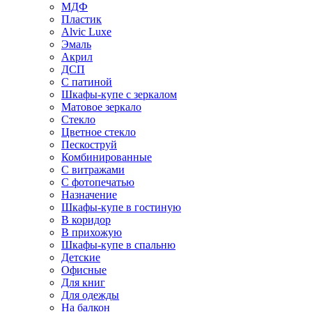
МДФ
Пластик
Alvic Luxe
Эмаль
Акрил
ДСП
С патиной
Шкафы-купе с зеркалом
Матовое зеркало
Стекло
Цветное стекло
Пескоструй
Комбинированные
С витражами
С фотопечатью
Назначение
Шкафы-купе в гостиную
В коридор
В прихожую
Шкафы-купе в спальню
Детские
Офисные
Для книг
Для одежды
На балкон