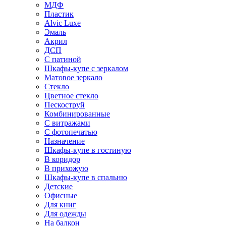
МДФ
Пластик
Alvic Luxe
Эмаль
Акрил
ДСП
С патиной
Шкафы-купе с зеркалом
Матовое зеркало
Стекло
Цветное стекло
Пескоструй
Комбинированные
С витражами
С фотопечатью
Назначение
Шкафы-купе в гостиную
В коридор
В прихожую
Шкафы-купе в спальню
Детские
Офисные
Для книг
Для одежды
На балкон