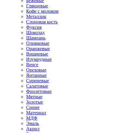
Бежевые
Глянцевые
Кофе с молоком
Металлик
Слоновая кость
Фуксия
Шоколад
Шампань
Оливковые
Оранжевые
Вишневые
Изумрудные
Венге
Ореховые
Янтарные
Сиреневые
Салатовые
Фиолетовые
Мятные
Золотые
Синие
Материал
МДФ
Эмаль
Акрил