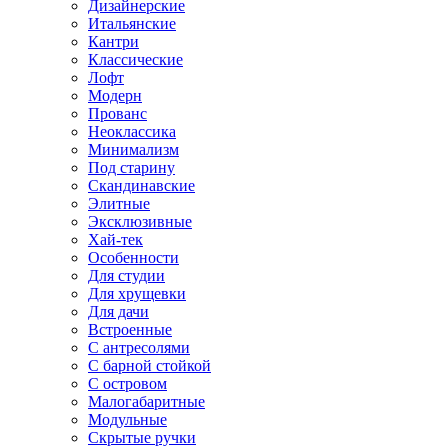
Дизайнерские
Итальянские
Кантри
Классические
Лофт
Модерн
Прованс
Неоклассика
Минимализм
Под старину
Скандинавские
Элитные
Эксклюзивные
Хай-тек
Особенности
Для студии
Для хрущевки
Для дачи
Встроенные
С антресолями
С барной стойкой
С островом
Малогабаритные
Модульные
Скрытые ручки