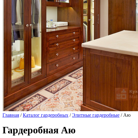
Главная
/
Каталог гардеробных
/
Элитные гардеробные
/ Аю
Гардеробная Аю