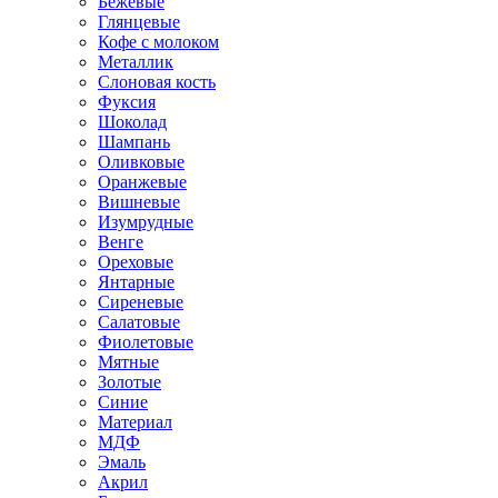
Бежевые
Глянцевые
Кофе с молоком
Металлик
Слоновая кость
Фуксия
Шоколад
Шампань
Оливковые
Оранжевые
Вишневые
Изумрудные
Венге
Ореховые
Янтарные
Сиреневые
Салатовые
Фиолетовые
Мятные
Золотые
Синие
Материал
МДФ
Эмаль
Акрил