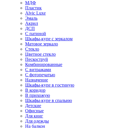
МДФ
Пластик
Alvic Luxe
Эмаль
Акрил
ДСП
С патиной
Шкафы-купе с зеркалом
Матовое зеркало
Стекло
Цветное стекло
Пескоструй
Комбинированные
С витражами
С фотопечатью
Назначение
Шкафы-купе в гостиную
В коридор
В прихожую
Шкафы-купе в спальню
Детские
Офисные
Для книг
Для одежды
На балкон