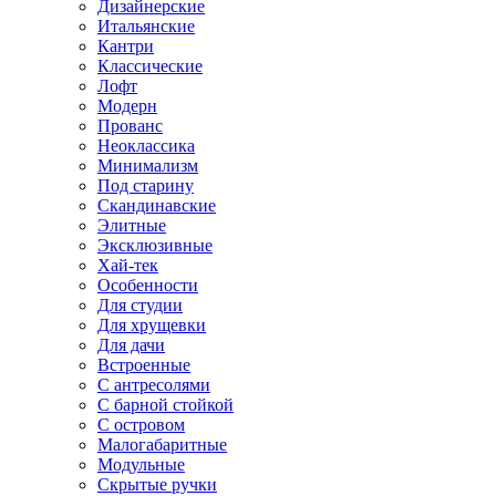
Дизайнерские
Итальянские
Кантри
Классические
Лофт
Модерн
Прованс
Неоклассика
Минимализм
Под старину
Скандинавские
Элитные
Эксклюзивные
Хай-тек
Особенности
Для студии
Для хрущевки
Для дачи
Встроенные
С антресолями
С барной стойкой
С островом
Малогабаритные
Модульные
Скрытые ручки