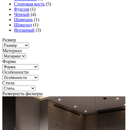
Слоновая кость
(5)
Фуксия
(1)
Черный
(4)
Шампань
(1)
Шоколад
(1)
Янтарный
(3)
Размер
Материал
Форма
Особенности
Стиль
Развернуть фильтры