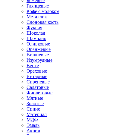
Бежевые
Глянцевые
Кофе с молоком
Металлик
Слоновая кость
Фуксия
Шоколад
Шампань
Оливковые
Оранжевые
Вишневые
Изумрудные
Венге
Ореховые
Янтарные
Сиреневые
Салатовые
Фиолетовые
Мятные
Золотые
Синие
Материал
МДФ
Эмаль
Акрил