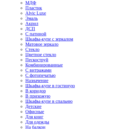
МДФ
Пластик
Alvic Luxe
Эмаль
Акрил
ДСП
С патиной
Шкафы-купе с зеркалом
Матовое зеркало
Стекло
Цветное стекло
Пескоструй
Комбинированные
С витражами
С фотопечатью
Назначение
Шкафы-купе в гостиную
В коридор
В прихожую
Шкафы-купе в спальню
Детские
Офисные
Для книг
Для одежды
На балкон