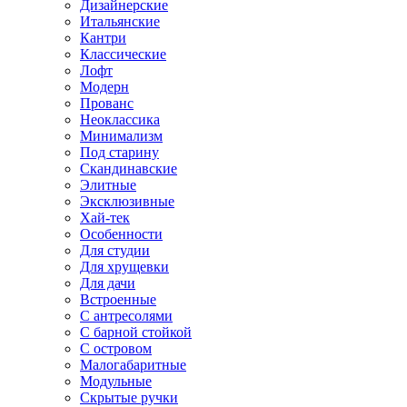
Дизайнерские
Итальянские
Кантри
Классические
Лофт
Модерн
Прованс
Неоклассика
Минимализм
Под старину
Скандинавские
Элитные
Эксклюзивные
Хай-тек
Особенности
Для студии
Для хрущевки
Для дачи
Встроенные
С антресолями
С барной стойкой
С островом
Малогабаритные
Модульные
Скрытые ручки