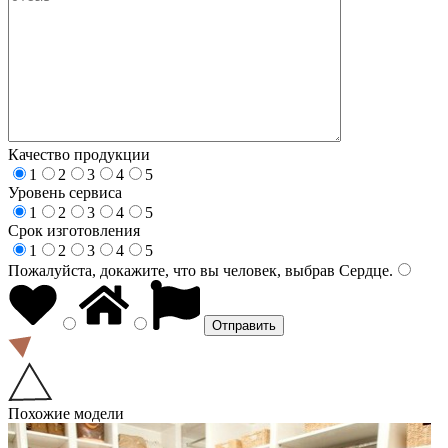
Качество продукции
1
2
3
4
5
Уровень сервиса
1
2
3
4
5
Срок изготовления
1
2
3
4
5
Пожалуйста, докажите, что вы человек, выбрав
Сердце
.
Похожие модели