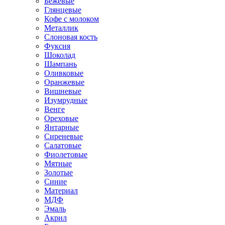
Бежевые
Глянцевые
Кофе с молоком
Металлик
Слоновая кость
Фуксия
Шоколад
Шампань
Оливковые
Оранжевые
Вишневые
Изумрудные
Венге
Ореховые
Янтарные
Сиреневые
Салатовые
Фиолетовые
Мятные
Золотые
Синие
Материал
МДФ
Эмаль
Акрил