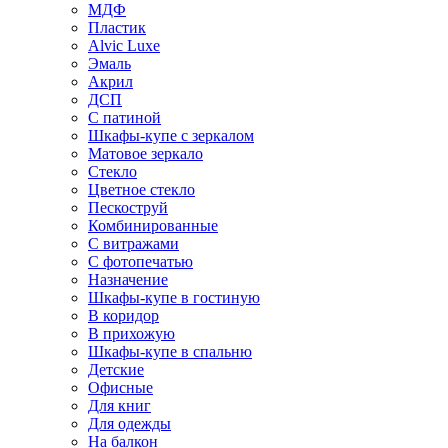
МДФ
Пластик
Alvic Luxe
Эмаль
Акрил
ДСП
С патиной
Шкафы-купе с зеркалом
Матовое зеркало
Стекло
Цветное стекло
Пескоструй
Комбинированные
С витражами
С фотопечатью
Назначение
Шкафы-купе в гостиную
В коридор
В прихожую
Шкафы-купе в спальню
Детские
Офисные
Для книг
Для одежды
На балкон