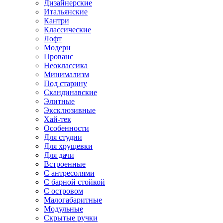
Дизайнерские
Итальянские
Кантри
Классические
Лофт
Модерн
Прованс
Неоклассика
Минимализм
Под старину
Скандинавские
Элитные
Эксклюзивные
Хай-тек
Особенности
Для студии
Для хрущевки
Для дачи
Встроенные
С антресолями
С барной стойкой
С островом
Малогабаритные
Модульные
Скрытые ручки