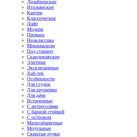
Дизайнерские
Итальянские
Кантри
Классические
Лофт
Модерн
Прованс
Неоклассика
Минимализм
Под старину
Скандинавские
Элитные
Эксклюзивные
Хай-тек
Особенности
Для студии
Для хрущевки
Для дачи
Встроенные
С антресолями
С барной стойкой
С островом
Малогабаритные
Модульные
Скрытые ручки