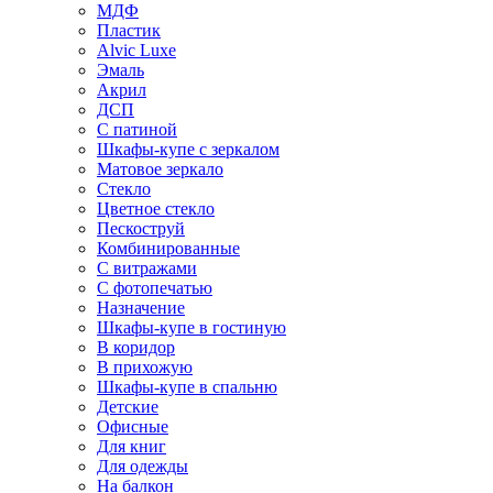
МДФ
Пластик
Alvic Luxe
Эмаль
Акрил
ДСП
С патиной
Шкафы-купе с зеркалом
Матовое зеркало
Стекло
Цветное стекло
Пескоструй
Комбинированные
С витражами
С фотопечатью
Назначение
Шкафы-купе в гостиную
В коридор
В прихожую
Шкафы-купе в спальню
Детские
Офисные
Для книг
Для одежды
На балкон