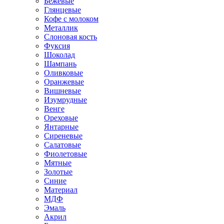
Бежевые
Глянцевые
Кофе с молоком
Металлик
Слоновая кость
Фуксия
Шоколад
Шампань
Оливковые
Оранжевые
Вишневые
Изумрудные
Венге
Ореховые
Янтарные
Сиреневые
Салатовые
Фиолетовые
Мятные
Золотые
Синие
Материал
МДФ
Эмаль
Акрил