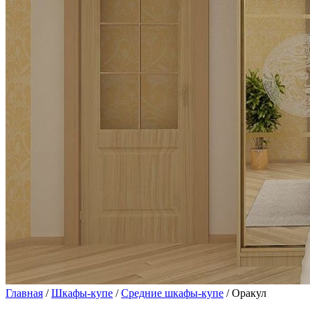
Главная
/
Шкафы-купе
/
Средние шкафы-купе
/ Оракул