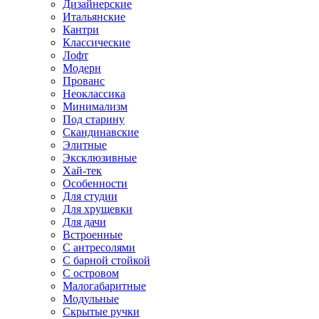
Дизайнерские
Итальянские
Кантри
Классические
Лофт
Модерн
Прованс
Неоклассика
Минимализм
Под старину
Скандинавские
Элитные
Эксклюзивные
Хай-тек
Особенности
Для студии
Для хрущевки
Для дачи
Встроенные
С антресолями
С барной стойкой
С островом
Малогабаритные
Модульные
Скрытые ручки