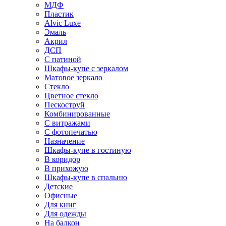
МДФ
Пластик
Alvic Luxe
Эмаль
Акрил
ДСП
С патиной
Шкафы-купе с зеркалом
Матовое зеркало
Стекло
Цветное стекло
Пескоструй
Комбинированные
С витражами
С фотопечатью
Назначение
Шкафы-купе в гостиную
В коридор
В прихожую
Шкафы-купе в спальню
Детские
Офисные
Для книг
Для одежды
На балкон