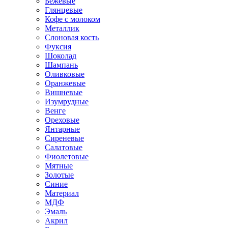
Бежевые
Глянцевые
Кофе с молоком
Металлик
Слоновая кость
Фуксия
Шоколад
Шампань
Оливковые
Оранжевые
Вишневые
Изумрудные
Венге
Ореховые
Янтарные
Сиреневые
Салатовые
Фиолетовые
Мятные
Золотые
Синие
Материал
МДФ
Эмаль
Акрил