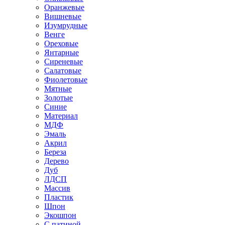
Оранжевые
Вишневые
Изумрудные
Венге
Ореховые
Янтарные
Сиреневые
Салатовые
Фиолетовые
Мятные
Золотые
Синие
Материал
МДФ
Эмаль
Акрил
Береза
Дерево
Дуб
ЛДСП
Массив
Пластик
Шпон
Экошпон
С патиной