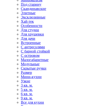
Минимализм
Под старину
Скандинавские
Элитные
Эксклюзивные
Хай-тек
Особенности
Для студии
Для хрущевки
Для дачи
Встроенные
С антресолями
С барной стойкой
С островом
Малогабаритные
Модульные
Скрытые ручки
Размер
Мини-кухни
Узкие
3 кв. м.
5 кв. м.
6 кв. м.
9 кв. м.
Все для кухни