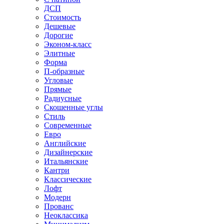
ДСП
Стоимость
Дешевые
Дорогие
Эконом-класс
Элитные
Форма
П-образные
Угловые
Прямые
Радиусные
Скошенные углы
Стиль
Современные
Евро
Английские
Дизайнерские
Итальянские
Кантри
Классические
Лофт
Модерн
Прованс
Неоклассика