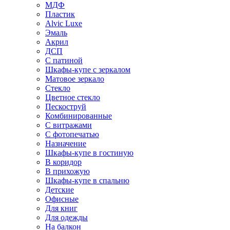
МДФ
Пластик
Alvic Luxe
Эмаль
Акрил
ДСП
С патиной
Шкафы-купе с зеркалом
Матовое зеркало
Стекло
Цветное стекло
Пескоструй
Комбинированные
С витражами
С фотопечатью
Назначение
Шкафы-купе в гостиную
В коридор
В прихожую
Шкафы-купе в спальню
Детские
Офисные
Для книг
Для одежды
На балкон