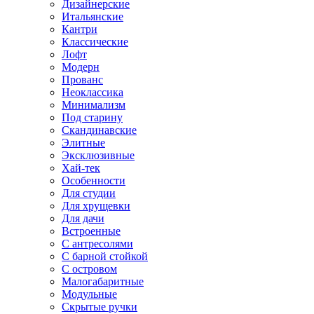
Дизайнерские
Итальянские
Кантри
Классические
Лофт
Модерн
Прованс
Неоклассика
Минимализм
Под старину
Скандинавские
Элитные
Эксклюзивные
Хай-тек
Особенности
Для студии
Для хрущевки
Для дачи
Встроенные
С антресолями
С барной стойкой
С островом
Малогабаритные
Модульные
Скрытые ручки