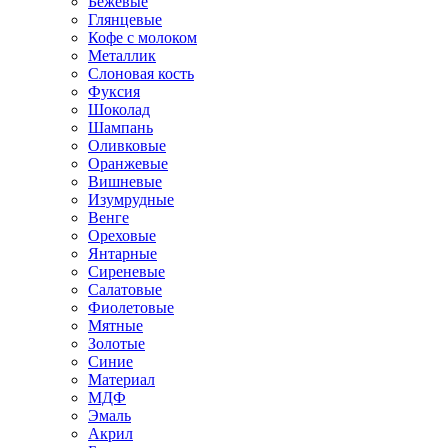
Бежевые
Глянцевые
Кофе с молоком
Металлик
Слоновая кость
Фуксия
Шоколад
Шампань
Оливковые
Оранжевые
Вишневые
Изумрудные
Венге
Ореховые
Янтарные
Сиреневые
Салатовые
Фиолетовые
Мятные
Золотые
Синие
Материал
МДФ
Эмаль
Акрил