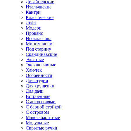
Дизайнерские
Итальянские
Кантри
Классические
Лофт
Модерн
Прованс
Неоклассика
Минимализм
Под старину
Скандинавские
Элитные
Эксклюзивные
Хай-тек
Особенности
Для студии
Для хрущевки
Для дачи
Встроенные
С антресолями
С барной стойкой
С островом
Малогабаритные
Модульные
Скрытые ручки