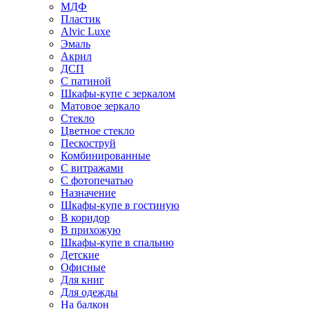
МДФ
Пластик
Alvic Luxe
Эмаль
Акрил
ДСП
С патиной
Шкафы-купе с зеркалом
Матовое зеркало
Стекло
Цветное стекло
Пескоструй
Комбинированные
С витражами
С фотопечатью
Назначение
Шкафы-купе в гостиную
В коридор
В прихожую
Шкафы-купе в спальню
Детские
Офисные
Для книг
Для одежды
На балкон