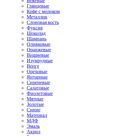
Бежевые
Глянцевые
Кофе с молоком
Металлик
Слоновая кость
Фуксия
Шоколад
Шампань
Оливковые
Оранжевые
Вишневые
Изумрудные
Венге
Ореховые
Янтарные
Сиреневые
Салатовые
Фиолетовые
Мятные
Золотые
Синие
Материал
МДФ
Эмаль
Акрил