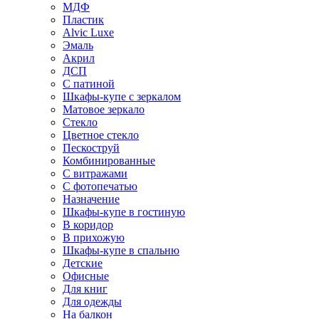
МДФ
Пластик
Alvic Luxe
Эмаль
Акрил
ДСП
С патиной
Шкафы-купе с зеркалом
Матовое зеркало
Стекло
Цветное стекло
Пескоструй
Комбинированные
С витражами
С фотопечатью
Назначение
Шкафы-купе в гостиную
В коридор
В прихожую
Шкафы-купе в спальню
Детские
Офисные
Для книг
Для одежды
На балкон