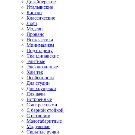
Дизайнерские
Итальянские
Кантри
Классические
Лофт
Модерн
Прованс
Неоклассика
Минимализм
Под старину
Скандинавские
Элитные
Эксклюзивные
Хай-тек
Особенности
Для студии
Для хрущевки
Для дачи
Встроенные
С антресолями
С барной стойкой
С островом
Малогабаритные
Модульные
Скрытые ручки