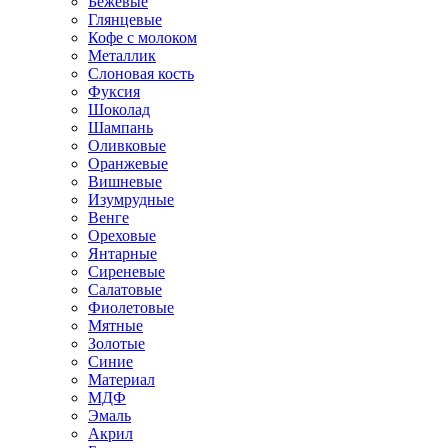
Бежевые
Глянцевые
Кофе с молоком
Металлик
Слоновая кость
Фуксия
Шоколад
Шампань
Оливковые
Оранжевые
Вишневые
Изумрудные
Венге
Ореховые
Янтарные
Сиреневые
Салатовые
Фиолетовые
Мятные
Золотые
Синие
Материал
МДФ
Эмаль
Акрил