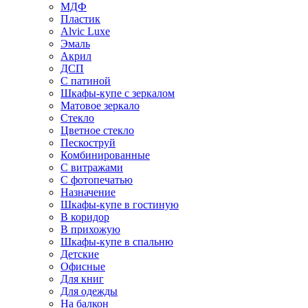
МДФ
Пластик
Alvic Luxe
Эмаль
Акрил
ДСП
С патиной
Шкафы-купе с зеркалом
Матовое зеркало
Стекло
Цветное стекло
Пескоструй
Комбинированные
С витражами
С фотопечатью
Назначение
Шкафы-купе в гостиную
В коридор
В прихожую
Шкафы-купе в спальню
Детские
Офисные
Для книг
Для одежды
На балкон