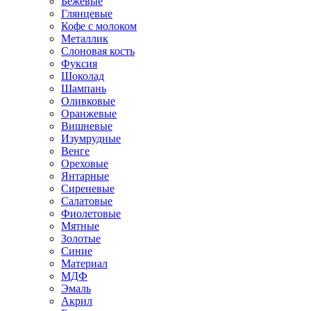
Бежевые
Глянцевые
Кофе с молоком
Металлик
Слоновая кость
Фуксия
Шоколад
Шампань
Оливковые
Оранжевые
Вишневые
Изумрудные
Венге
Ореховые
Янтарные
Сиреневые
Салатовые
Фиолетовые
Мятные
Золотые
Синие
Материал
МДФ
Эмаль
Акрил