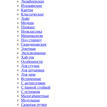
Дизайнерские
Итальянские
Кантри
Классические
Лофт
Модерн
Прованс
Неоклассика
Минимализм
Под старину
Скандинавские
Элитные
Эксклюзивные
Хай-тек
Особенности
Для студии
Для хрущевки
Для дачи
Встроенные
С антресолями
С барной стойкой
С островом
Малогабаритные
Модульные
Скрытые ручки