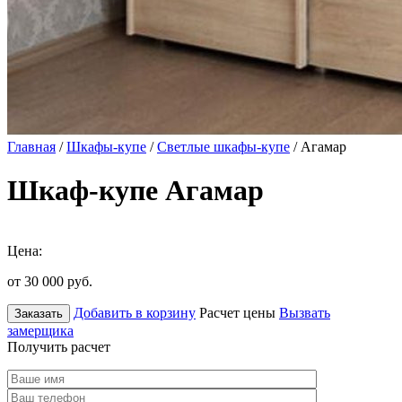
Главная
/
Шкафы-купе
/
Светлые шкафы-купе
/ Агамар
Шкаф-купе Агамар
Цена:
от 30 000
руб.
Добавить в корзину
Расчет цены
Вызвать
Заказать
замерщика
Получить расчет