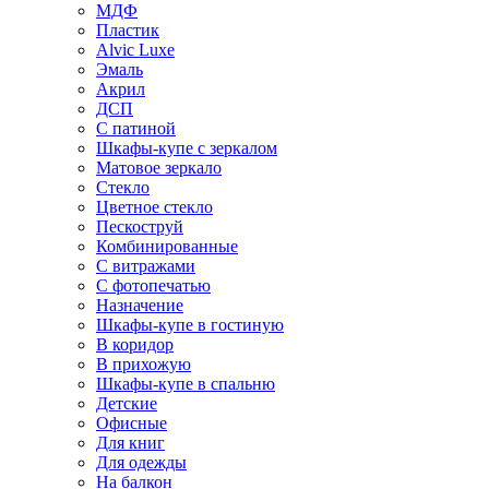
МДФ
Пластик
Alvic Luxe
Эмаль
Акрил
ДСП
С патиной
Шкафы-купе с зеркалом
Матовое зеркало
Стекло
Цветное стекло
Пескоструй
Комбинированные
С витражами
С фотопечатью
Назначение
Шкафы-купе в гостиную
В коридор
В прихожую
Шкафы-купе в спальню
Детские
Офисные
Для книг
Для одежды
На балкон