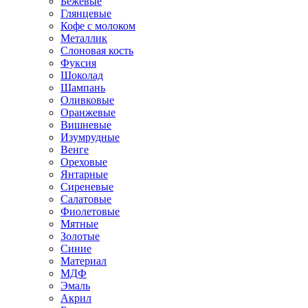
Бежевые
Глянцевые
Кофе с молоком
Металлик
Слоновая кость
Фуксия
Шоколад
Шампань
Оливковые
Оранжевые
Вишневые
Изумрудные
Венге
Ореховые
Янтарные
Сиреневые
Салатовые
Фиолетовые
Мятные
Золотые
Синие
Материал
МДФ
Эмаль
Акрил