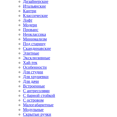
Дизайнерские
Итальянские
Кантри
Классические
Лофт
Модерн
Прованс
Неоклассика
Минимализм
Под старину
Скандинавские
Элитные
Эксклюзивные
Хай-тек
Особенности
Для студии
Для хрущевки
Для дачи
Встроенные
С антресолями
С барной стойкой
С островом
Малогабаритные
Модульные
Скрытые ручки