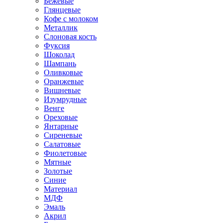
Бежевые
Глянцевые
Кофе с молоком
Металлик
Слоновая кость
Фуксия
Шоколад
Шампань
Оливковые
Оранжевые
Вишневые
Изумрудные
Венге
Ореховые
Янтарные
Сиреневые
Салатовые
Фиолетовые
Мятные
Золотые
Синие
Материал
МДФ
Эмаль
Акрил