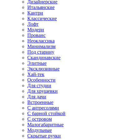
Дизайнерские
Итальянские
Кантри
Классические
Лофт
Модерн
Прованс
Неоклассика
Минимализм
Под старину
Скандинавские
Элитные
Эксклюзивные
Хай-тек
Особенности
Для студии
Для хрущевки
Для дачи
Встроенные
С антресолями
С барной стойкой
С островом
Малогабаритные
Модульные
Скрытые ручки