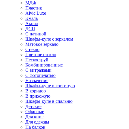
МДФ
Пластик
Alvic Luxe
Эмаль
Акрил
ДСП
С патиной
Шкафы-купе с зеркалом
Матовое зеркало
Стекло
Цветное стекло
Пескоструй
Комбинированные
С витражами
С фотопечатью
Назначение
Шкафы-купе в гостиную
В коридор
В прихожую
Шкафы-купе в спальню
Детские
Офисные
Для книг
Для одежды
На балкон