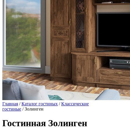
Главная
/
Каталог гостиных
/
Классические
гостиные
/ Золинген
Гостинная Золинген