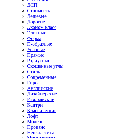
ДСП
Стоимость
Дешевые
Дорогие
Эконом-класс
Элитные
Форма
П-образные
Угловые
Прямые
Радиусные
Скошенные углы
Стиль
Современные
Евро
Английские
Дизайнерские
Итальянские
Кантри
Классические
Лофт
Модерн
Прованс
Неоклассика