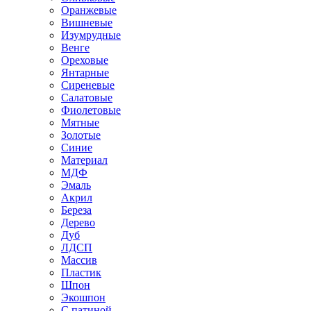
Оранжевые
Вишневые
Изумрудные
Венге
Ореховые
Янтарные
Сиреневые
Салатовые
Фиолетовые
Мятные
Золотые
Синие
Материал
МДФ
Эмаль
Акрил
Береза
Дерево
Дуб
ЛДСП
Массив
Пластик
Шпон
Экошпон
С патиной