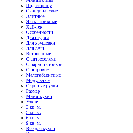
Минимализм
Под старину
Скандинавские
Элитные
Эксклюзивные
Хай-тек
Особенности
Для студии
Для хрущевки
Для дачи
Встроенные
С антресолями
С барной стойкой
С островом
Малогабаритные
Модульные
Скрытые ручки
Размер
Мини-кухни
Узкие
3 кв. м.
5 кв. м.
6 кв. м.
9 кв. м.
Все для кухни