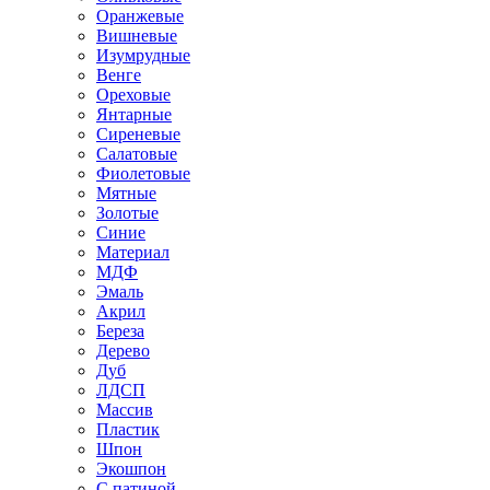
Оранжевые
Вишневые
Изумрудные
Венге
Ореховые
Янтарные
Сиреневые
Салатовые
Фиолетовые
Мятные
Золотые
Синие
Материал
МДФ
Эмаль
Акрил
Береза
Дерево
Дуб
ЛДСП
Массив
Пластик
Шпон
Экошпон
С патиной