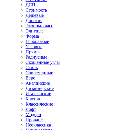
ДСП
Стоимость
Дешевые
Дорогие
Эконом-класс
Элитные
Форма
П-образные
Угловые
Прямые
Радиусные
Скошенные углы
Стиль
Современные
Евро
Английские
Дизайнерские
Итальянские
Кантри
Классические
Лофт
Модерн
Прованс
Неоклассика