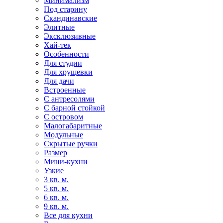
Минимализм
Под старину
Скандинавские
Элитные
Эксклюзивные
Хай-тек
Особенности
Для студии
Для хрущевки
Для дачи
Встроенные
С антресолями
С барной стойкой
С островом
Малогабаритные
Модульные
Скрытые ручки
Размер
Мини-кухни
Узкие
3 кв. м.
5 кв. м.
6 кв. м.
9 кв. м.
Все для кухни