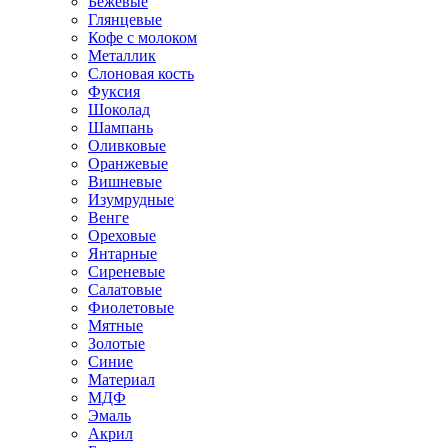
Бежевые
Глянцевые
Кофе с молоком
Металлик
Слоновая кость
Фуксия
Шоколад
Шампань
Оливковые
Оранжевые
Вишневые
Изумрудные
Венге
Ореховые
Янтарные
Сиреневые
Салатовые
Фиолетовые
Мятные
Золотые
Синие
Материал
МДФ
Эмаль
Акрил