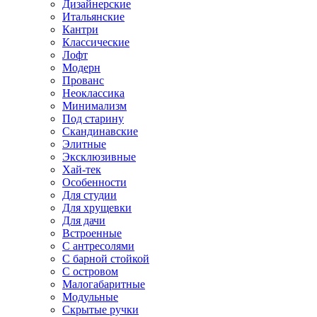
Дизайнерские
Итальянские
Кантри
Классические
Лофт
Модерн
Прованс
Неоклассика
Минимализм
Под старину
Скандинавские
Элитные
Эксклюзивные
Хай-тек
Особенности
Для студии
Для хрущевки
Для дачи
Встроенные
С антресолями
С барной стойкой
С островом
Малогабаритные
Модульные
Скрытые ручки