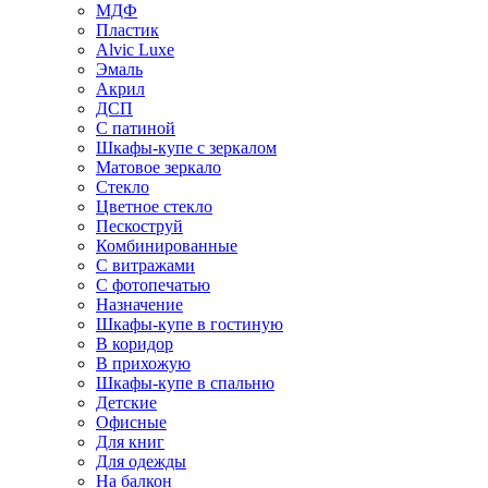
МДФ
Пластик
Alvic Luxe
Эмаль
Акрил
ДСП
С патиной
Шкафы-купе с зеркалом
Матовое зеркало
Стекло
Цветное стекло
Пескоструй
Комбинированные
С витражами
С фотопечатью
Назначение
Шкафы-купе в гостиную
В коридор
В прихожую
Шкафы-купе в спальню
Детские
Офисные
Для книг
Для одежды
На балкон