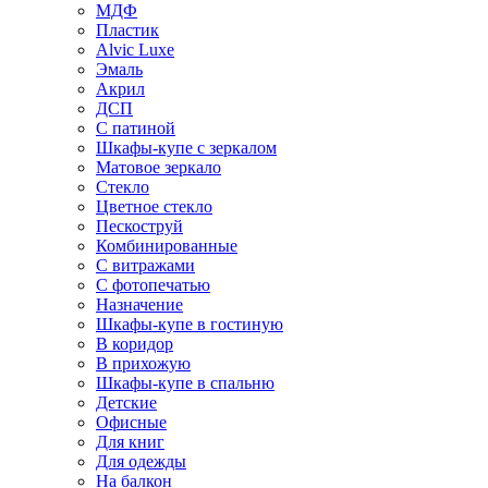
МДФ
Пластик
Alvic Luxe
Эмаль
Акрил
ДСП
С патиной
Шкафы-купе с зеркалом
Матовое зеркало
Стекло
Цветное стекло
Пескоструй
Комбинированные
С витражами
С фотопечатью
Назначение
Шкафы-купе в гостиную
В коридор
В прихожую
Шкафы-купе в спальню
Детские
Офисные
Для книг
Для одежды
На балкон