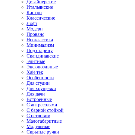
Дизайнерские
Итальянские
Кантри
Классические
Лофт
Модерн
Прованс
Неоклассика
Минимализм
Под старину
Скандинавские
Элитные
Эксклюзивные
Хай-тек
Особенности
Для студии
Для хрущевки
Для дачи
Встроенные
С антресолями
С барной стойкой
С островом
Малогабаритные
Модульные
Скрытые ручки