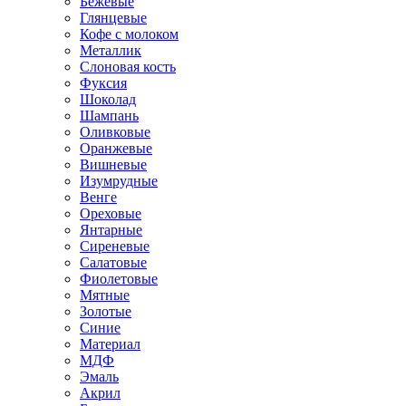
Бежевые
Глянцевые
Кофе с молоком
Металлик
Слоновая кость
Фуксия
Шоколад
Шампань
Оливковые
Оранжевые
Вишневые
Изумрудные
Венге
Ореховые
Янтарные
Сиреневые
Салатовые
Фиолетовые
Мятные
Золотые
Синие
Материал
МДФ
Эмаль
Акрил