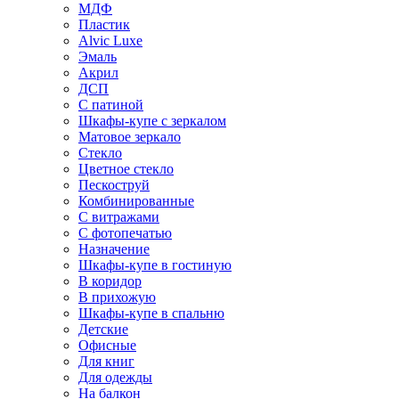
МДФ
Пластик
Alvic Luxe
Эмаль
Акрил
ДСП
С патиной
Шкафы-купе с зеркалом
Матовое зеркало
Стекло
Цветное стекло
Пескоструй
Комбинированные
С витражами
С фотопечатью
Назначение
Шкафы-купе в гостиную
В коридор
В прихожую
Шкафы-купе в спальню
Детские
Офисные
Для книг
Для одежды
На балкон