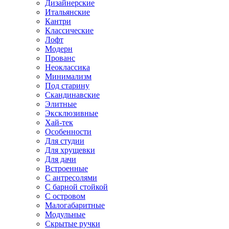
Дизайнерские
Итальянские
Кантри
Классические
Лофт
Модерн
Прованс
Неоклассика
Минимализм
Под старину
Скандинавские
Элитные
Эксклюзивные
Хай-тек
Особенности
Для студии
Для хрущевки
Для дачи
Встроенные
С антресолями
С барной стойкой
С островом
Малогабаритные
Модульные
Скрытые ручки