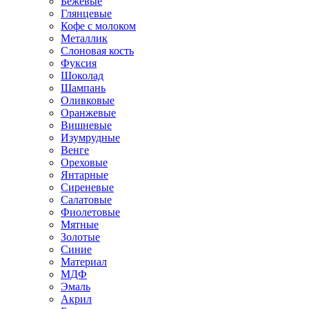
Бежевые
Глянцевые
Кофе с молоком
Металлик
Слоновая кость
Фуксия
Шоколад
Шампань
Оливковые
Оранжевые
Вишневые
Изумрудные
Венге
Ореховые
Янтарные
Сиреневые
Салатовые
Фиолетовые
Мятные
Золотые
Синие
Материал
МДФ
Эмаль
Акрил