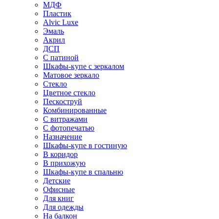
МДФ
Пластик
Alvic Luxe
Эмаль
Акрил
ДСП
С патиной
Шкафы-купе с зеркалом
Матовое зеркало
Стекло
Цветное стекло
Пескоструй
Комбинированные
С витражами
С фотопечатью
Назначение
Шкафы-купе в гостиную
В коридор
В прихожую
Шкафы-купе в спальню
Детские
Офисные
Для книг
Для одежды
На балкон