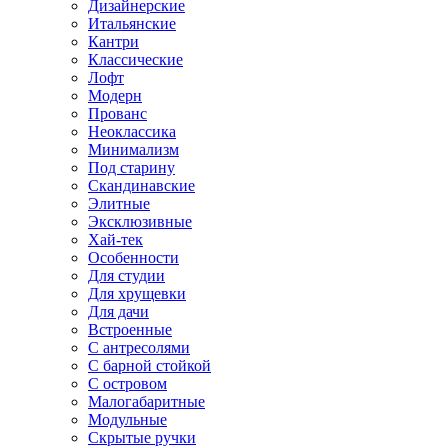
Дизайнерские
Итальянские
Кантри
Классические
Лофт
Модерн
Прованс
Неоклассика
Минимализм
Под старину
Скандинавские
Элитные
Эксклюзивные
Хай-тек
Особенности
Для студии
Для хрущевки
Для дачи
Встроенные
С антресолями
С барной стойкой
С островом
Малогабаритные
Модульные
Скрытые ручки