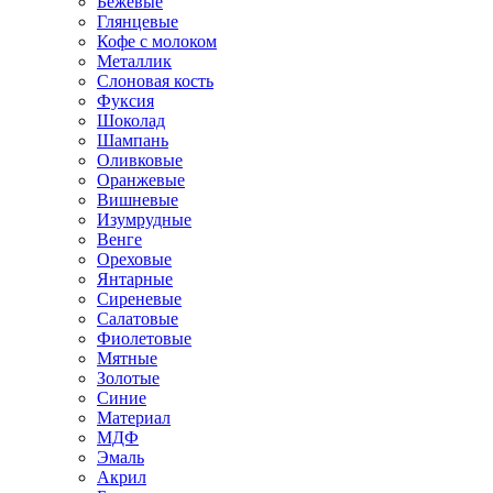
Бежевые
Глянцевые
Кофе с молоком
Металлик
Слоновая кость
Фуксия
Шоколад
Шампань
Оливковые
Оранжевые
Вишневые
Изумрудные
Венге
Ореховые
Янтарные
Сиреневые
Салатовые
Фиолетовые
Мятные
Золотые
Синие
Материал
МДФ
Эмаль
Акрил