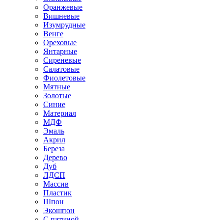
Оранжевые
Вишневые
Изумрудные
Венге
Ореховые
Янтарные
Сиреневые
Салатовые
Фиолетовые
Мятные
Золотые
Синие
Материал
МДФ
Эмаль
Акрил
Береза
Дерево
Дуб
ЛДСП
Массив
Пластик
Шпон
Экошпон
С патиной