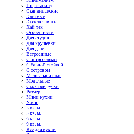
Минимализм
Под старину
Скандинавские
Элитные
Эксклюзивные
Хай-тек
Особенности
Для студии
Для хрущевки
Для дачи
Встроенные
С антресолями
С барной стойкой
С островом
Малогабаритные
Модульные
Скрытые ручки
Размер
Мини-кухни
Узкие
3 кв. м.
5 кв. м.
6 кв. м.
9 кв. м.
Все для кухни