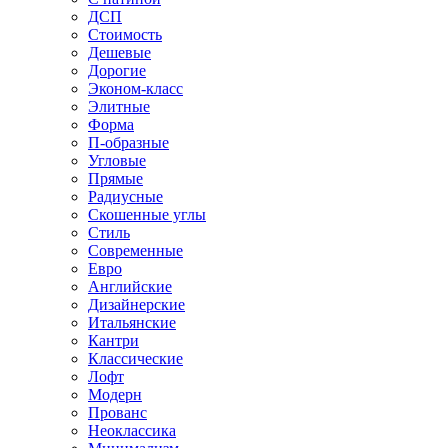
ДСП
Стоимость
Дешевые
Дорогие
Эконом-класс
Элитные
Форма
П-образные
Угловые
Прямые
Радиусные
Скошенные углы
Стиль
Современные
Евро
Английские
Дизайнерские
Итальянские
Кантри
Классические
Лофт
Модерн
Прованс
Неоклассика