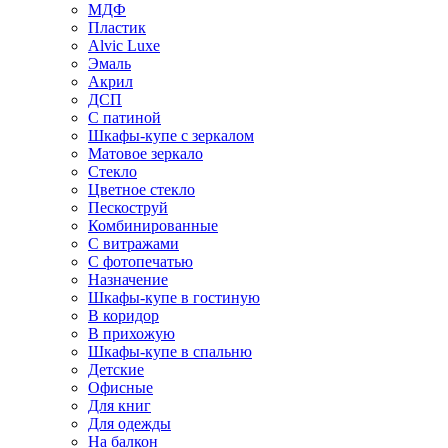
МДФ
Пластик
Alvic Luxe
Эмаль
Акрил
ДСП
С патиной
Шкафы-купе с зеркалом
Матовое зеркало
Стекло
Цветное стекло
Пескоструй
Комбинированные
С витражами
С фотопечатью
Назначение
Шкафы-купе в гостиную
В коридор
В прихожую
Шкафы-купе в спальню
Детские
Офисные
Для книг
Для одежды
На балкон