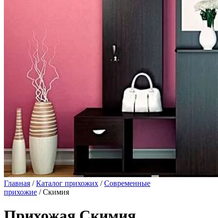
Главная
/
Каталог прихожих
/
Современные
прихожие
/ Скимия
Прихожая Скимия