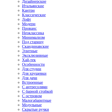
Дизайнерские
Итальянские
Кантри
Классические
Лофт
Модерн
Прованс
Неоклассика
Минимализм
Под старину
Скандинавские
Элитные
Эксклюзивные
Хай-тек
Особенности
Для студии
Для хрущевки
Для дачи
Встроенные
С антресолями
С барной стойкой
С островом
Малогабаритные
Модульные
Скрытые ручки