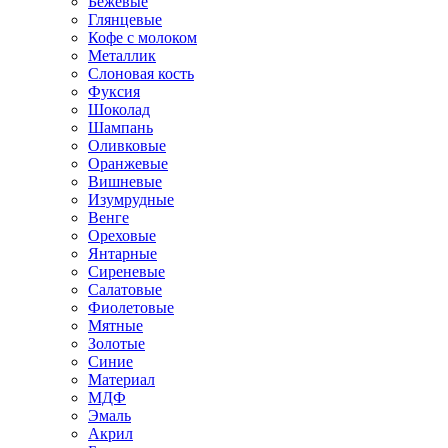
Бежевые
Глянцевые
Кофе с молоком
Металлик
Слоновая кость
Фуксия
Шоколад
Шампань
Оливковые
Оранжевые
Вишневые
Изумрудные
Венге
Ореховые
Янтарные
Сиреневые
Салатовые
Фиолетовые
Мятные
Золотые
Синие
Материал
МДФ
Эмаль
Акрил