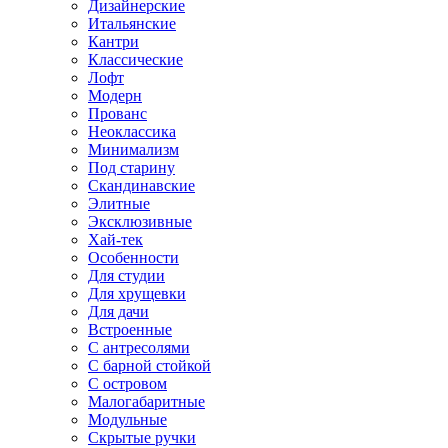
Дизайнерские
Итальянские
Кантри
Классические
Лофт
Модерн
Прованс
Неоклассика
Минимализм
Под старину
Скандинавские
Элитные
Эксклюзивные
Хай-тек
Особенности
Для студии
Для хрущевки
Для дачи
Встроенные
С антресолями
С барной стойкой
С островом
Малогабаритные
Модульные
Скрытые ручки