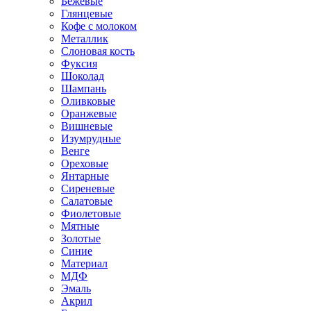
Бежевые
Глянцевые
Кофе с молоком
Металлик
Слоновая кость
Фуксия
Шоколад
Шампань
Оливковые
Оранжевые
Вишневые
Изумрудные
Венге
Ореховые
Янтарные
Сиреневые
Салатовые
Фиолетовые
Мятные
Золотые
Синие
Материал
МДФ
Эмаль
Акрил