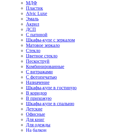
МДФ
Пластик
Alvic Luxe
Эмаль
Акрил
ДСП
С патиной
Шкафы-купе с зеркалом
Матовое зеркало
Стекло
Цветное стекло
Пескоструй
Комбинированные
С витражами
С фотопечатью
Назначение
Шкафы-купе в гостиную
В коридор
В прихожую
Шкафы-купе в спальню
Детские
Офисные
Для книг
Для одежды
На балкон