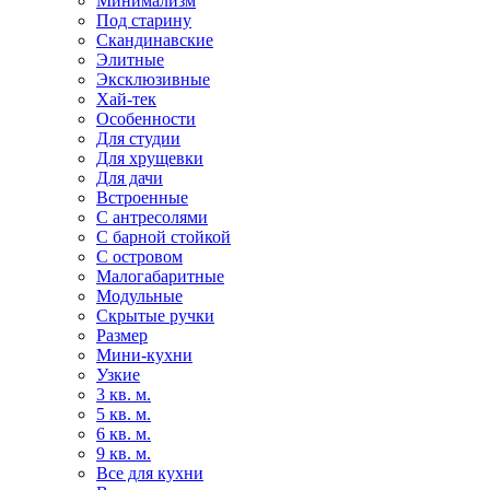
Минимализм
Под старину
Скандинавские
Элитные
Эксклюзивные
Хай-тек
Особенности
Для студии
Для хрущевки
Для дачи
Встроенные
С антресолями
С барной стойкой
С островом
Малогабаритные
Модульные
Скрытые ручки
Размер
Мини-кухни
Узкие
3 кв. м.
5 кв. м.
6 кв. м.
9 кв. м.
Все для кухни