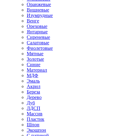
Оранжевые
Вишневые
Изумрудные
Венге
Ореховые
Янтарные
Сиреневые
Салатовые
Фиолетовые
Мятные
Золотые
Синие
Материал
МДФ
Эмаль
Акрил
Береза
Дерево
Дуб
ЛДСП
Массив
Пластик
Шпон
Экошпон
С патиной