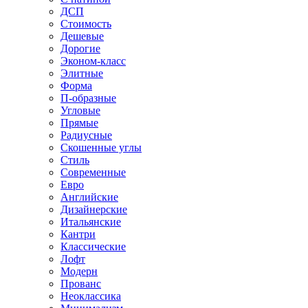
ДСП
Стоимость
Дешевые
Дорогие
Эконом-класс
Элитные
Форма
П-образные
Угловые
Прямые
Радиусные
Скошенные углы
Стиль
Современные
Евро
Английские
Дизайнерские
Итальянские
Кантри
Классические
Лофт
Модерн
Прованс
Неоклассика