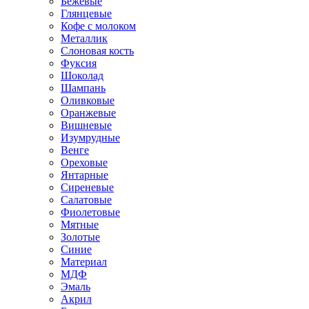
Бежевые
Глянцевые
Кофе с молоком
Металлик
Слоновая кость
Фуксия
Шоколад
Шампань
Оливковые
Оранжевые
Вишневые
Изумрудные
Венге
Ореховые
Янтарные
Сиреневые
Салатовые
Фиолетовые
Мятные
Золотые
Синие
Материал
МДФ
Эмаль
Акрил