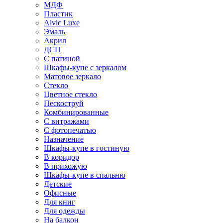
МДФ
Пластик
Alvic Luxe
Эмаль
Акрил
ДСП
С патиной
Шкафы-купе с зеркалом
Матовое зеркало
Стекло
Цветное стекло
Пескоструй
Комбинированные
С витражами
С фотопечатью
Назначение
Шкафы-купе в гостиную
В коридор
В прихожую
Шкафы-купе в спальню
Детские
Офисные
Для книг
Для одежды
На балкон