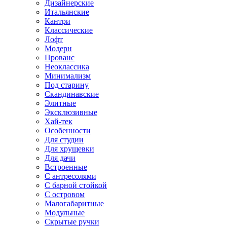
Дизайнерские
Итальянские
Кантри
Классические
Лофт
Модерн
Прованс
Неоклассика
Минимализм
Под старину
Скандинавские
Элитные
Эксклюзивные
Хай-тек
Особенности
Для студии
Для хрущевки
Для дачи
Встроенные
С антресолями
С барной стойкой
С островом
Малогабаритные
Модульные
Скрытые ручки