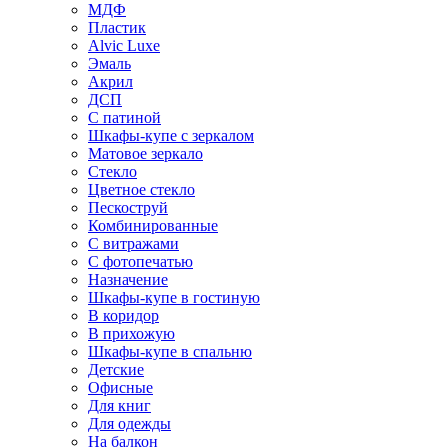
МДФ
Пластик
Alvic Luxe
Эмаль
Акрил
ДСП
С патиной
Шкафы-купе с зеркалом
Матовое зеркало
Стекло
Цветное стекло
Пескоструй
Комбинированные
С витражами
С фотопечатью
Назначение
Шкафы-купе в гостиную
В коридор
В прихожую
Шкафы-купе в спальню
Детские
Офисные
Для книг
Для одежды
На балкон