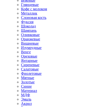
Бежевые
Глянцевые
Кофе с молоком
Металлик
Слоновая кость
Фуксия
Шоколад
Шампань
Оливковые
Оранжевые
Вишневые
Изумрудные
Венге
Ореховые
Янтарные
Сиреневые
Салатовые
Фиолетовые
Мятные
Золотые
Синие
Материал
МДФ
Эмаль
Акрил