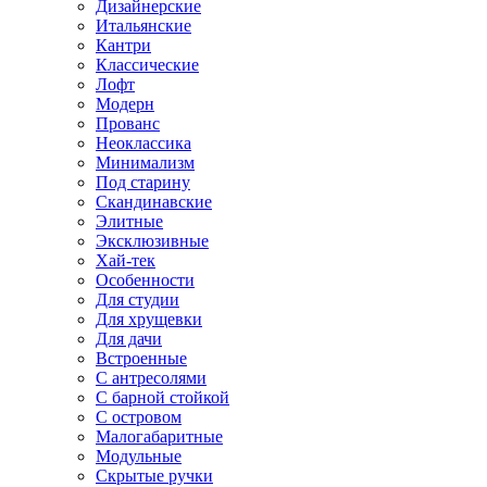
Дизайнерские
Итальянские
Кантри
Классические
Лофт
Модерн
Прованс
Неоклассика
Минимализм
Под старину
Скандинавские
Элитные
Эксклюзивные
Хай-тек
Особенности
Для студии
Для хрущевки
Для дачи
Встроенные
С антресолями
С барной стойкой
С островом
Малогабаритные
Модульные
Скрытые ручки