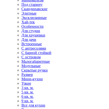
Минимализм
Под старину
Скандинавские
Элитные
Эксклюзивные
Хай-тек
Особенности
Для студии
Для хрущевки
Для дачи
Встроенные
С антресолями
С барной стойкой
С островом
Малогабаритные
Модульные
Скрытые ручки
Размер
Мини-кухни
Узкие
3 кв. м.
5 кв. м.
6 кв. м.
9 кв. м.
Все для кухни