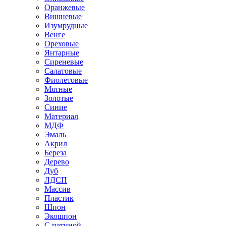
Оранжевые
Вишневые
Изумрудные
Венге
Ореховые
Янтарные
Сиреневые
Салатовые
Фиолетовые
Мятные
Золотые
Синие
Материал
МДФ
Эмаль
Акрил
Береза
Дерево
Дуб
ЛДСП
Массив
Пластик
Шпон
Экошпон
С патиной