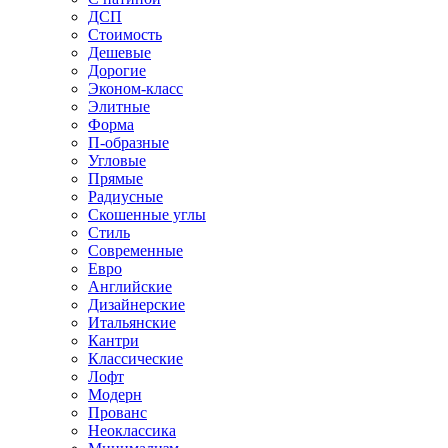
ДСП
Стоимость
Дешевые
Дорогие
Эконом-класс
Элитные
Форма
П-образные
Угловые
Прямые
Радиусные
Скошенные углы
Стиль
Современные
Евро
Английские
Дизайнерские
Итальянские
Кантри
Классические
Лофт
Модерн
Прованс
Неоклассика