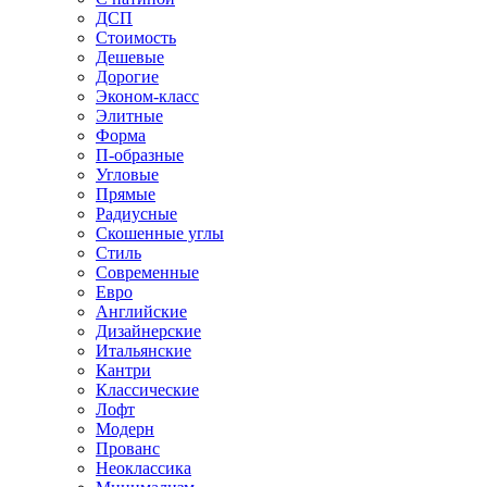
ДСП
Стоимость
Дешевые
Дорогие
Эконом-класс
Элитные
Форма
П-образные
Угловые
Прямые
Радиусные
Скошенные углы
Стиль
Современные
Евро
Английские
Дизайнерские
Итальянские
Кантри
Классические
Лофт
Модерн
Прованс
Неоклассика