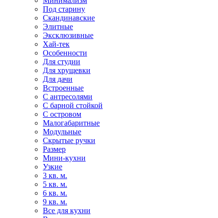
Минимализм
Под старину
Скандинавские
Элитные
Эксклюзивные
Хай-тек
Особенности
Для студии
Для хрущевки
Для дачи
Встроенные
С антресолями
С барной стойкой
С островом
Малогабаритные
Модульные
Скрытые ручки
Размер
Мини-кухни
Узкие
3 кв. м.
5 кв. м.
6 кв. м.
9 кв. м.
Все для кухни