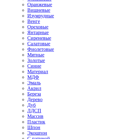
Оранжевые
Вишневые
Изумрудные
Венге
Ореховые
Янтарные
Сиреневые
Салатовые
Фиолетовые
Мятные
Золотые
Синие
Материал
МДФ
Эмаль
Акрил
Береза
Дерево
Дуб
ЛДСП
Массив
Пластик
Шпон
Экошпон
С патиной