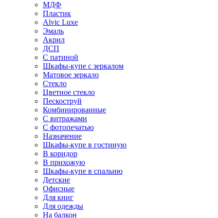
МДФ
Пластик
Alvic Luxe
Эмаль
Акрил
ДСП
С патиной
Шкафы-купе с зеркалом
Матовое зеркало
Стекло
Цветное стекло
Пескоструй
Комбинированные
С витражами
С фотопечатью
Назначение
Шкафы-купе в гостиную
В коридор
В прихожую
Шкафы-купе в спальню
Детские
Офисные
Для книг
Для одежды
На балкон