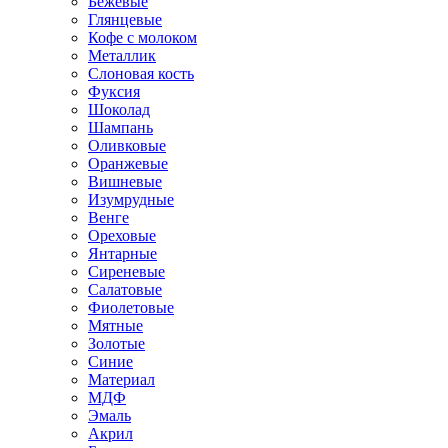
Бежевые
Глянцевые
Кофе с молоком
Металлик
Слоновая кость
Фуксия
Шоколад
Шампань
Оливковые
Оранжевые
Вишневые
Изумрудные
Венге
Ореховые
Янтарные
Сиреневые
Салатовые
Фиолетовые
Мятные
Золотые
Синие
Материал
МДФ
Эмаль
Акрил