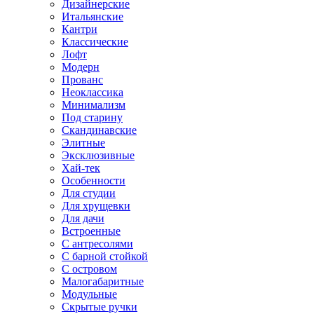
Дизайнерские
Итальянские
Кантри
Классические
Лофт
Модерн
Прованс
Неоклассика
Минимализм
Под старину
Скандинавские
Элитные
Эксклюзивные
Хай-тек
Особенности
Для студии
Для хрущевки
Для дачи
Встроенные
С антресолями
С барной стойкой
С островом
Малогабаритные
Модульные
Скрытые ручки