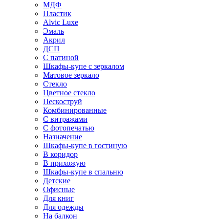
МДФ
Пластик
Alvic Luxe
Эмаль
Акрил
ДСП
С патиной
Шкафы-купе с зеркалом
Матовое зеркало
Стекло
Цветное стекло
Пескоструй
Комбинированные
С витражами
С фотопечатью
Назначение
Шкафы-купе в гостиную
В коридор
В прихожую
Шкафы-купе в спальню
Детские
Офисные
Для книг
Для одежды
На балкон