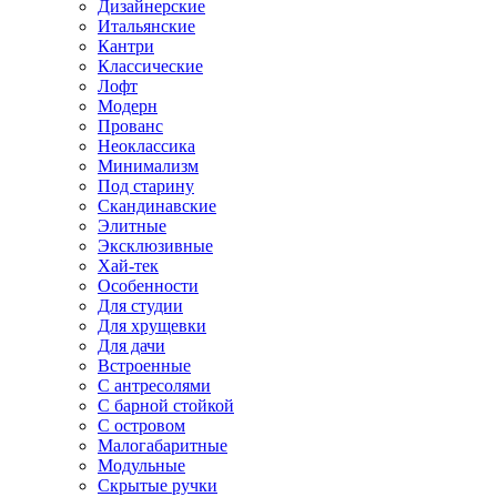
Дизайнерские
Итальянские
Кантри
Классические
Лофт
Модерн
Прованс
Неоклассика
Минимализм
Под старину
Скандинавские
Элитные
Эксклюзивные
Хай-тек
Особенности
Для студии
Для хрущевки
Для дачи
Встроенные
С антресолями
С барной стойкой
С островом
Малогабаритные
Модульные
Скрытые ручки