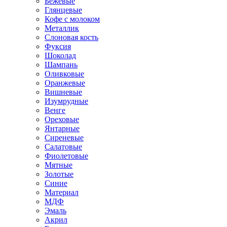
Бежевые
Глянцевые
Кофе с молоком
Металлик
Слоновая кость
Фуксия
Шоколад
Шампань
Оливковые
Оранжевые
Вишневые
Изумрудные
Венге
Ореховые
Янтарные
Сиреневые
Салатовые
Фиолетовые
Мятные
Золотые
Синие
Материал
МДФ
Эмаль
Акрил