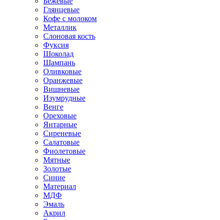
Бежевые
Глянцевые
Кофе с молоком
Металлик
Слоновая кость
Фуксия
Шоколад
Шампань
Оливковые
Оранжевые
Вишневые
Изумрудные
Венге
Ореховые
Янтарные
Сиреневые
Салатовые
Фиолетовые
Мятные
Золотые
Синие
Материал
МДФ
Эмаль
Акрил