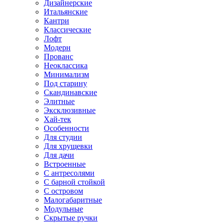
Дизайнерские
Итальянские
Кантри
Классические
Лофт
Модерн
Прованс
Неоклассика
Минимализм
Под старину
Скандинавские
Элитные
Эксклюзивные
Хай-тек
Особенности
Для студии
Для хрущевки
Для дачи
Встроенные
С антресолями
С барной стойкой
С островом
Малогабаритные
Модульные
Скрытые ручки