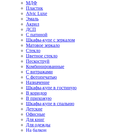
МДФ
Пластик
Alvic Luxe
Эмаль
Акрил
ДСП
С патиной
Шкафы-купе с зеркалом
Матовое зеркало
Стекло
Цветное стекло
Пескоструй
Комбинированные
С витражами
С фотопечатью
Назначение
Шкафы-купе в гостиную
В коридор
В прихожую
Шкафы-купе в спальню
Детские
Офисные
Для книг
Для одежды
На балкон