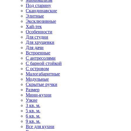
Минимализм
Под старину
Скандинавские
Элитные
Эксклюзивные
Хай-тек
Особенности
Для студии
Для хрущевки
Для дачи
Встроенные
С антресолями
С барной стойкой
С островом
Малогабаритные
Модульные
Скрытые ручки
Размер
Мини-кухни
Узкие
3 кв. м.
5 кв. м.
6 кв. м.
9 кв. м.
Все для кухни