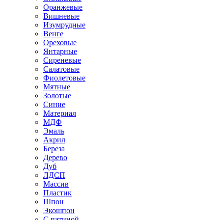
Оранжевые
Вишневые
Изумрудные
Венге
Ореховые
Янтарные
Сиреневые
Салатовые
Фиолетовые
Мятные
Золотые
Синие
Материал
МДФ
Эмаль
Акрил
Береза
Дерево
Дуб
ЛДСП
Массив
Пластик
Шпон
Экошпон
С патиной