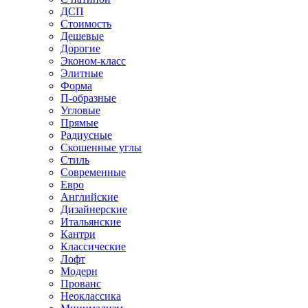
ДСП
Стоимость
Дешевые
Дорогие
Эконом-класс
Элитные
Форма
П-образные
Угловые
Прямые
Радиусные
Скошенные углы
Стиль
Современные
Евро
Английские
Дизайнерские
Итальянские
Кантри
Классические
Лофт
Модерн
Прованс
Неоклассика