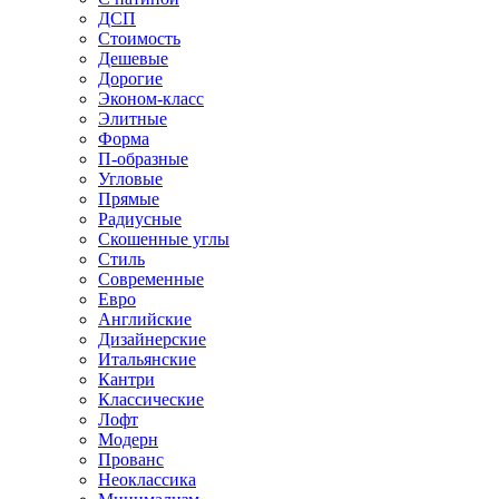
ДСП
Стоимость
Дешевые
Дорогие
Эконом-класс
Элитные
Форма
П-образные
Угловые
Прямые
Радиусные
Скошенные углы
Стиль
Современные
Евро
Английские
Дизайнерские
Итальянские
Кантри
Классические
Лофт
Модерн
Прованс
Неоклассика