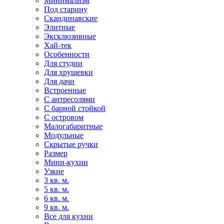
Минимализм
Под старину
Скандинавские
Элитные
Эксклюзивные
Хай-тек
Особенности
Для студии
Для хрущевки
Для дачи
Встроенные
С антресолями
С барной стойкой
С островом
Малогабаритные
Модульные
Скрытые ручки
Размер
Мини-кухни
Узкие
3 кв. м.
5 кв. м.
6 кв. м.
9 кв. м.
Все для кухни