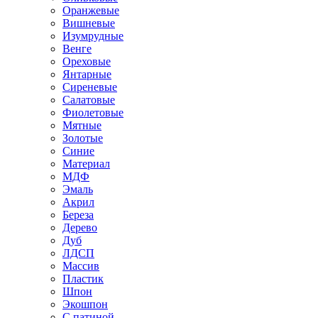
Оранжевые
Вишневые
Изумрудные
Венге
Ореховые
Янтарные
Сиреневые
Салатовые
Фиолетовые
Мятные
Золотые
Синие
Материал
МДФ
Эмаль
Акрил
Береза
Дерево
Дуб
ЛДСП
Массив
Пластик
Шпон
Экошпон
С патиной