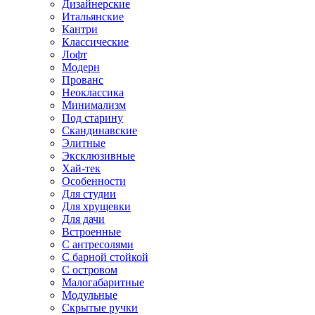
Дизайнерские
Итальянские
Кантри
Классические
Лофт
Модерн
Прованс
Неоклассика
Минимализм
Под старину
Скандинавские
Элитные
Эксклюзивные
Хай-тек
Особенности
Для студии
Для хрущевки
Для дачи
Встроенные
С антресолями
С барной стойкой
С островом
Малогабаритные
Модульные
Скрытые ручки