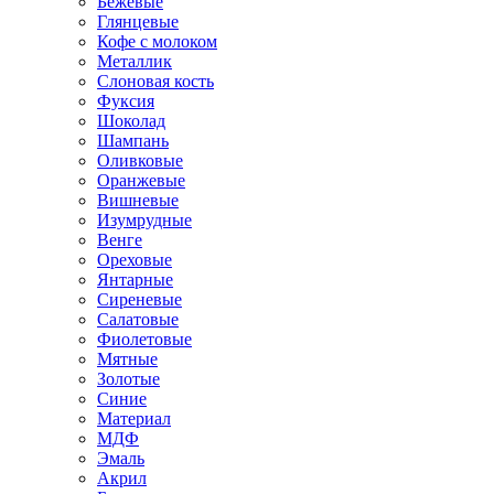
Бежевые
Глянцевые
Кофе с молоком
Металлик
Слоновая кость
Фуксия
Шоколад
Шампань
Оливковые
Оранжевые
Вишневые
Изумрудные
Венге
Ореховые
Янтарные
Сиреневые
Салатовые
Фиолетовые
Мятные
Золотые
Синие
Материал
МДФ
Эмаль
Акрил