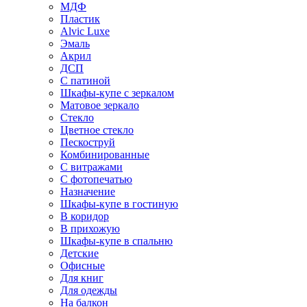
МДФ
Пластик
Alvic Luxe
Эмаль
Акрил
ДСП
С патиной
Шкафы-купе с зеркалом
Матовое зеркало
Стекло
Цветное стекло
Пескоструй
Комбинированные
С витражами
С фотопечатью
Назначение
Шкафы-купе в гостиную
В коридор
В прихожую
Шкафы-купе в спальню
Детские
Офисные
Для книг
Для одежды
На балкон