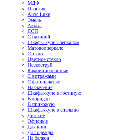
МДФ
Пластик
Alvic Luxe
Эмаль
Акрил
ДСП
С патиной
Шкафы-купе с зеркалом
Матовое зеркало
Стекло
Цветное стекло
Пескоструй
Комбинированные
С витражами
С фотопечатью
Назначение
Шкафы-купе в гостиную
В коридор
В прихожую
Шкафы-купе в спальню
Детские
Офисные
Для книг
Для одежды
На балкон