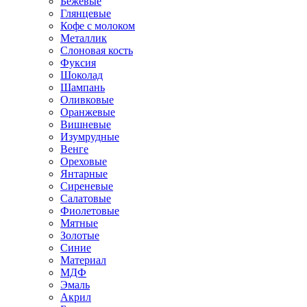
Бежевые
Глянцевые
Кофе с молоком
Металлик
Слоновая кость
Фуксия
Шоколад
Шампань
Оливковые
Оранжевые
Вишневые
Изумрудные
Венге
Ореховые
Янтарные
Сиреневые
Салатовые
Фиолетовые
Мятные
Золотые
Синие
Материал
МДФ
Эмаль
Акрил