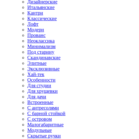
Дизайнерские
Итальянские
Кантри
Классические
Лофт
Модерн
Прованс
Неоклассика
Минимализм
Под старину
Скандинавские
Элитные
Эксклюзивные
Хай-тек
Особенности
Для студии
Для хрущевки
Для дачи
Встроенные
С антресолями
С барной стойкой
С островом
Малогабаритные
Модульные
Скрытые ручки