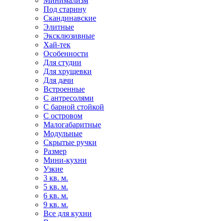
Минимализм
Под старину
Скандинавские
Элитные
Эксклюзивные
Хай-тек
Особенности
Для студии
Для хрущевки
Для дачи
Встроенные
С антресолями
С барной стойкой
С островом
Малогабаритные
Модульные
Скрытые ручки
Размер
Мини-кухни
Узкие
3 кв. м.
5 кв. м.
6 кв. м.
9 кв. м.
Все для кухни