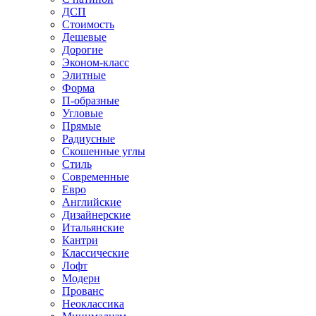
ДСП
Стоимость
Дешевые
Дорогие
Эконом-класс
Элитные
Форма
П-образные
Угловые
Прямые
Радиусные
Скошенные углы
Стиль
Современные
Евро
Английские
Дизайнерские
Итальянские
Кантри
Классические
Лофт
Модерн
Прованс
Неоклассика