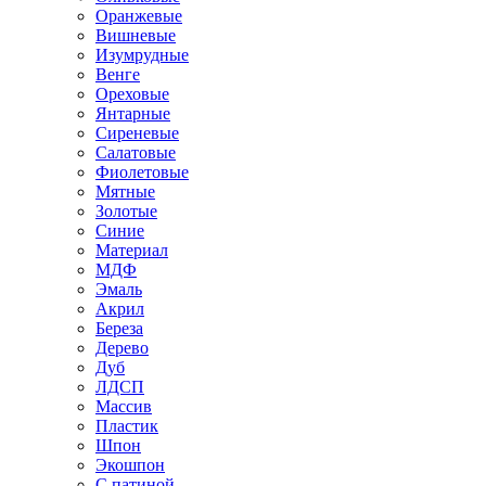
Оранжевые
Вишневые
Изумрудные
Венге
Ореховые
Янтарные
Сиреневые
Салатовые
Фиолетовые
Мятные
Золотые
Синие
Материал
МДФ
Эмаль
Акрил
Береза
Дерево
Дуб
ЛДСП
Массив
Пластик
Шпон
Экошпон
С патиной