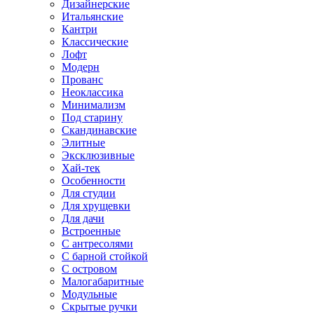
Дизайнерские
Итальянские
Кантри
Классические
Лофт
Модерн
Прованс
Неоклассика
Минимализм
Под старину
Скандинавские
Элитные
Эксклюзивные
Хай-тек
Особенности
Для студии
Для хрущевки
Для дачи
Встроенные
С антресолями
С барной стойкой
С островом
Малогабаритные
Модульные
Скрытые ручки