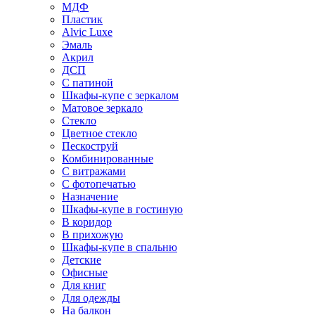
МДФ
Пластик
Alvic Luxe
Эмаль
Акрил
ДСП
С патиной
Шкафы-купе с зеркалом
Матовое зеркало
Стекло
Цветное стекло
Пескоструй
Комбинированные
С витражами
С фотопечатью
Назначение
Шкафы-купе в гостиную
В коридор
В прихожую
Шкафы-купе в спальню
Детские
Офисные
Для книг
Для одежды
На балкон