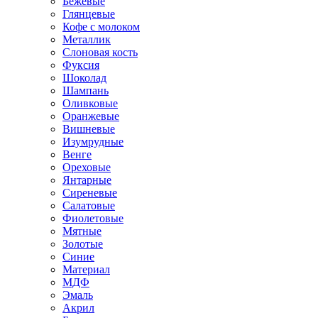
Бежевые
Глянцевые
Кофе с молоком
Металлик
Слоновая кость
Фуксия
Шоколад
Шампань
Оливковые
Оранжевые
Вишневые
Изумрудные
Венге
Ореховые
Янтарные
Сиреневые
Салатовые
Фиолетовые
Мятные
Золотые
Синие
Материал
МДФ
Эмаль
Акрил