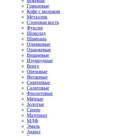
Бежевые
Глянцевые
Кофе с молоком
Металлик
Слоновая кость
Фуксия
Шоколад
Шампань
Оливковые
Оранжевые
Вишневые
Изумрудные
Венге
Ореховые
Янтарные
Сиреневые
Салатовые
Фиолетовые
Мятные
Золотые
Синие
Материал
МДФ
Эмаль
Акрил