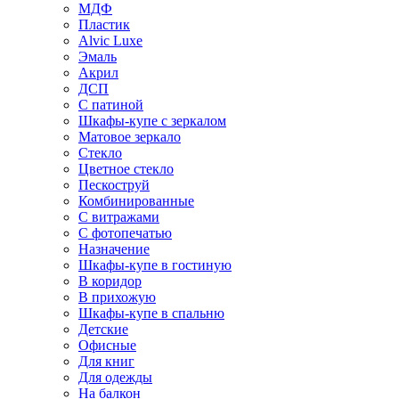
МДФ
Пластик
Alvic Luxe
Эмаль
Акрил
ДСП
С патиной
Шкафы-купе с зеркалом
Матовое зеркало
Стекло
Цветное стекло
Пескоструй
Комбинированные
С витражами
С фотопечатью
Назначение
Шкафы-купе в гостиную
В коридор
В прихожую
Шкафы-купе в спальню
Детские
Офисные
Для книг
Для одежды
На балкон