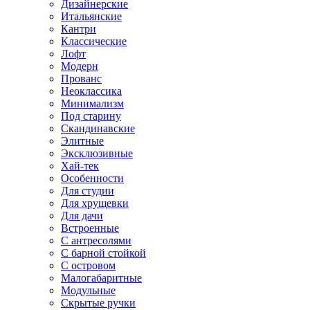
Дизайнерские
Итальянские
Кантри
Классические
Лофт
Модерн
Прованс
Неоклассика
Минимализм
Под старину
Скандинавские
Элитные
Эксклюзивные
Хай-тек
Особенности
Для студии
Для хрущевки
Для дачи
Встроенные
С антресолями
С барной стойкой
С островом
Малогабаритные
Модульные
Скрытые ручки