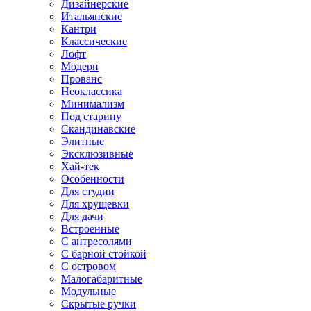
Дизайнерские
Итальянские
Кантри
Классические
Лофт
Модерн
Прованс
Неоклассика
Минимализм
Под старину
Скандинавские
Элитные
Эксклюзивные
Хай-тек
Особенности
Для студии
Для хрущевки
Для дачи
Встроенные
С антресолями
С барной стойкой
С островом
Малогабаритные
Модульные
Скрытые ручки