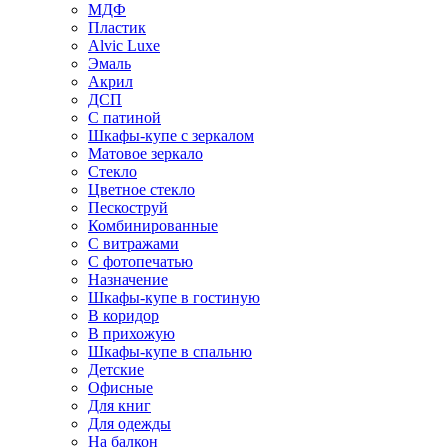
МДФ
Пластик
Alvic Luxe
Эмаль
Акрил
ДСП
С патиной
Шкафы-купе с зеркалом
Матовое зеркало
Стекло
Цветное стекло
Пескоструй
Комбинированные
С витражами
С фотопечатью
Назначение
Шкафы-купе в гостиную
В коридор
В прихожую
Шкафы-купе в спальню
Детские
Офисные
Для книг
Для одежды
На балкон