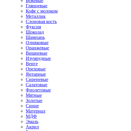
Бежевые
Глянцевые
Кофе с молоком
Металлик
Слоновая кость
Фуксия
Шоколад
Шампань
Оливковые
Оранжевые
Вишневые
Изумрудные
Венге
Ореховые
Янтарные
Сиреневые
Салатовые
Фиолетовые
Мятные
Золотые
Синие
Материал
МДФ
Эмаль
Акрил