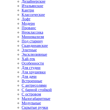
Дизайнерские
Итальянские
Кантри
Классические
Лофт
Модерн
Прованс
Неоклассика
Минимализм
Под старину
Скандинавские
Элитные
Эксклюзивные
Хай-тек
Особенности
Для студии
Для хрущевки
Для дачи
Встроенные
С антресолями
С барной стойкой
С островом
Малогабаритные
Модульные
Скрытые ручки