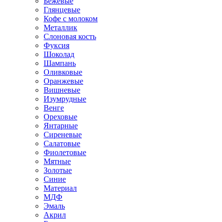
Бежевые
Глянцевые
Кофе с молоком
Металлик
Слоновая кость
Фуксия
Шоколад
Шампань
Оливковые
Оранжевые
Вишневые
Изумрудные
Венге
Ореховые
Янтарные
Сиреневые
Салатовые
Фиолетовые
Мятные
Золотые
Синие
Материал
МДФ
Эмаль
Акрил