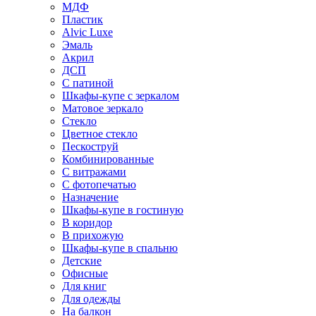
МДФ
Пластик
Alvic Luxe
Эмаль
Акрил
ДСП
С патиной
Шкафы-купе с зеркалом
Матовое зеркало
Стекло
Цветное стекло
Пескоструй
Комбинированные
С витражами
С фотопечатью
Назначение
Шкафы-купе в гостиную
В коридор
В прихожую
Шкафы-купе в спальню
Детские
Офисные
Для книг
Для одежды
На балкон