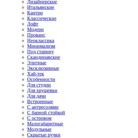
Дизайнерские
Итальянские
Кантри
Классические
Лофт
Модерн
Прованс
Неоклассика
Минимализм
Под старину
Скандинавские
Элитные
Эксклюзивные
Хай-тек
Особенности
Для студии
Для хрущевки
Для дачи
Встроенные
С антресолями
С барной стойкой
С островом
Малогабаритные
Модульные
Скрытые ручки