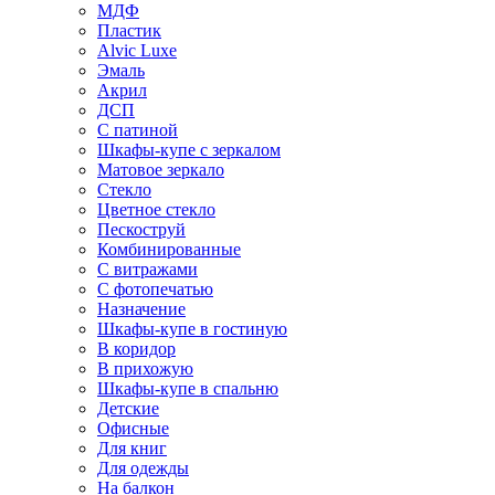
МДФ
Пластик
Alvic Luxe
Эмаль
Акрил
ДСП
С патиной
Шкафы-купе с зеркалом
Матовое зеркало
Стекло
Цветное стекло
Пескоструй
Комбинированные
С витражами
С фотопечатью
Назначение
Шкафы-купе в гостиную
В коридор
В прихожую
Шкафы-купе в спальню
Детские
Офисные
Для книг
Для одежды
На балкон