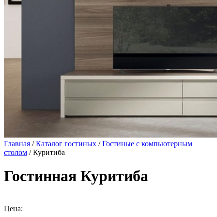
Главная
/
Каталог гостиных
/
Гостиные с компьютерным
столом
/ Куритиба
Гостинная Куритиба
Цена: