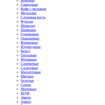
Бежевые
Глянцевые
Кофе с молоком
Металлик
Слоновая кость
Фуксия
Шоколад
Шампань
Оливковые
Оранжевые
Вишневые
Изумрудные
Венге
Ореховые
Янтарные
Сиреневые
Салатовые
Фиолетовые
Мятные
Золотые
Синие
Материал
МДФ
Эмаль
Акрил