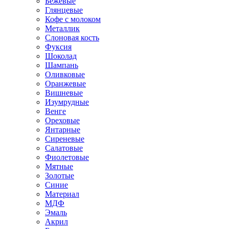
Бежевые
Глянцевые
Кофе с молоком
Металлик
Слоновая кость
Фуксия
Шоколад
Шампань
Оливковые
Оранжевые
Вишневые
Изумрудные
Венге
Ореховые
Янтарные
Сиреневые
Салатовые
Фиолетовые
Мятные
Золотые
Синие
Материал
МДФ
Эмаль
Акрил