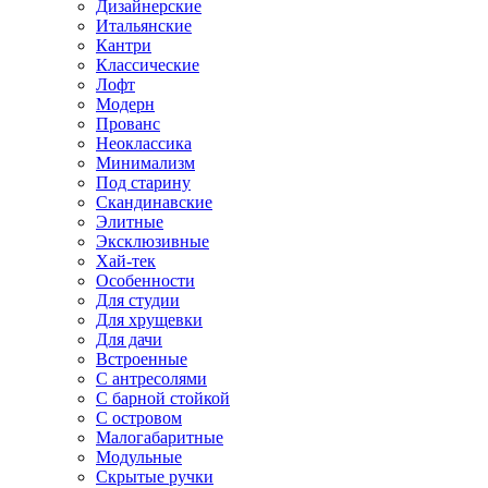
Дизайнерские
Итальянские
Кантри
Классические
Лофт
Модерн
Прованс
Неоклассика
Минимализм
Под старину
Скандинавские
Элитные
Эксклюзивные
Хай-тек
Особенности
Для студии
Для хрущевки
Для дачи
Встроенные
С антресолями
С барной стойкой
С островом
Малогабаритные
Модульные
Скрытые ручки