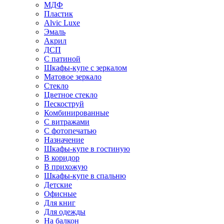
МДФ
Пластик
Alvic Luxe
Эмаль
Акрил
ДСП
С патиной
Шкафы-купе с зеркалом
Матовое зеркало
Стекло
Цветное стекло
Пескоструй
Комбинированные
С витражами
С фотопечатью
Назначение
Шкафы-купе в гостиную
В коридор
В прихожую
Шкафы-купе в спальню
Детские
Офисные
Для книг
Для одежды
На балкон