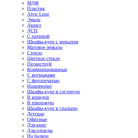
МДФ
Пластик
Alvic Luxe
Эмаль
Акрил
ДСП
С патиной
Шкафы-купе с зеркалом
Матовое зеркало
Стекло
Цветное стекло
Пескоструй
Комбинированные
С витражами
С фотопечатью
Назначение
Шкафы-купе в гостиную
В коридор
В прихожую
Шкафы-купе в спальню
Детские
Офисные
Для книг
Для одежды
На балкон