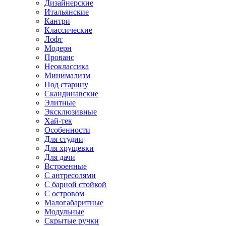
Дизайнерские
Итальянские
Кантри
Классические
Лофт
Модерн
Прованс
Неоклассика
Минимализм
Под старину
Скандинавские
Элитные
Эксклюзивные
Хай-тек
Особенности
Для студии
Для хрущевки
Для дачи
Встроенные
С антресолями
С барной стойкой
С островом
Малогабаритные
Модульные
Скрытые ручки