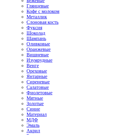
Бежевые
Глянцевые
Кофе с молоком
Металлик
Слоновая кость
Фуксия
Шоколад
Шампань
Оливковые
Оранжевые
Вишневые
Изумрудные
Венге
Ореховые
Янтарные
Сиреневые
Салатовые
Фиолетовые
Мятные
Золотые
Синие
Материал
МДФ
Эмаль
Акрил