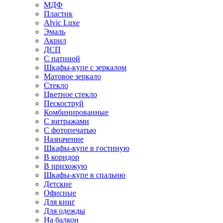
МДФ
Пластик
Alvic Luxe
Эмаль
Акрил
ДСП
С патиной
Шкафы-купе с зеркалом
Матовое зеркало
Стекло
Цветное стекло
Пескоструй
Комбинированные
С витражами
С фотопечатью
Назначение
Шкафы-купе в гостиную
В коридор
В прихожую
Шкафы-купе в спальню
Детские
Офисные
Для книг
Для одежды
На балкон