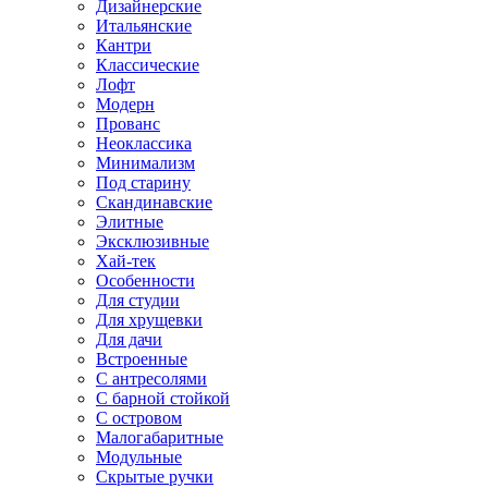
Дизайнерские
Итальянские
Кантри
Классические
Лофт
Модерн
Прованс
Неоклассика
Минимализм
Под старину
Скандинавские
Элитные
Эксклюзивные
Хай-тек
Особенности
Для студии
Для хрущевки
Для дачи
Встроенные
С антресолями
С барной стойкой
С островом
Малогабаритные
Модульные
Скрытые ручки