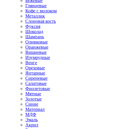
Бежевые
Глянцевые
Кофе с молоком
Металлик
Слоновая кость
Фуксия
Шоколад
Шампань
Оливковые
Оранжевые
Вишневые
Изумрудные
Венге
Ореховые
Янтарные
Сиреневые
Салатовые
Фиолетовые
Мятные
Золотые
Синие
Материал
МДФ
Эмаль
Акрил