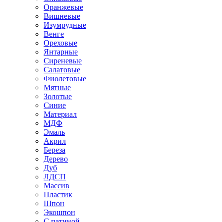
Оранжевые
Вишневые
Изумрудные
Венге
Ореховые
Янтарные
Сиреневые
Салатовые
Фиолетовые
Мятные
Золотые
Синие
Материал
МДФ
Эмаль
Акрил
Береза
Дерево
Дуб
ЛДСП
Массив
Пластик
Шпон
Экошпон
С патиной