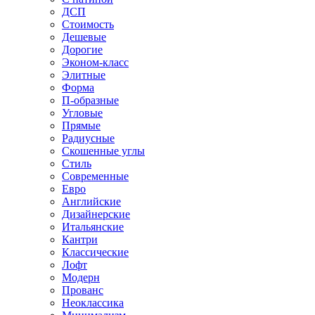
ДСП
Стоимость
Дешевые
Дорогие
Эконом-класс
Элитные
Форма
П-образные
Угловые
Прямые
Радиусные
Скошенные углы
Стиль
Современные
Евро
Английские
Дизайнерские
Итальянские
Кантри
Классические
Лофт
Модерн
Прованс
Неоклассика