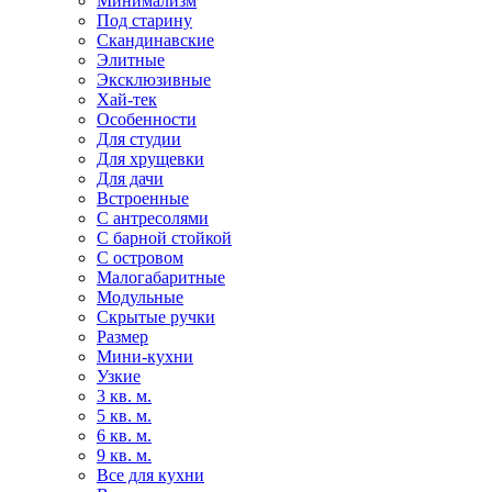
Минимализм
Под старину
Скандинавские
Элитные
Эксклюзивные
Хай-тек
Особенности
Для студии
Для хрущевки
Для дачи
Встроенные
С антресолями
С барной стойкой
С островом
Малогабаритные
Модульные
Скрытые ручки
Размер
Мини-кухни
Узкие
3 кв. м.
5 кв. м.
6 кв. м.
9 кв. м.
Все для кухни