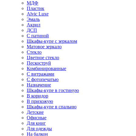
МДФ
Пластик
Alvic Luxe
Эмаль
Акрил
ДСП
С патиной
Шкафы-купе с зеркалом
Матовое зеркало
Стекло
Цветное стекло
Пескоструй
Комбинированные
С витражами
С фотопечатью
Назначение
Шкафы-купе в гостиную
В коридор
В прихожую
Шкафы-купе в спальню
Детские
Офисные
Для книг
Для одежды
На балкон