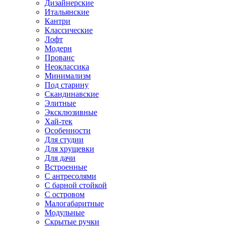
Дизайнерские
Итальянские
Кантри
Классические
Лофт
Модерн
Прованс
Неоклассика
Минимализм
Под старину
Скандинавские
Элитные
Эксклюзивные
Хай-тек
Особенности
Для студии
Для хрущевки
Для дачи
Встроенные
С антресолями
С барной стойкой
С островом
Малогабаритные
Модульные
Скрытые ручки