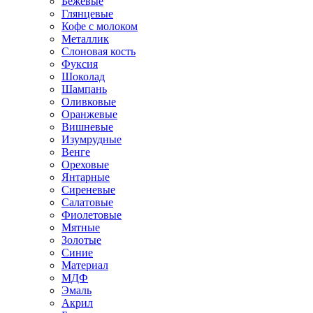
Бежевые
Глянцевые
Кофе с молоком
Металлик
Слоновая кость
Фуксия
Шоколад
Шампань
Оливковые
Оранжевые
Вишневые
Изумрудные
Венге
Ореховые
Янтарные
Сиреневые
Салатовые
Фиолетовые
Мятные
Золотые
Синие
Материал
МДФ
Эмаль
Акрил