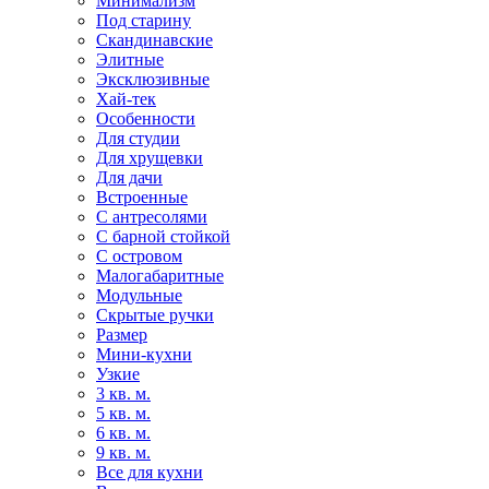
Минимализм
Под старину
Скандинавские
Элитные
Эксклюзивные
Хай-тек
Особенности
Для студии
Для хрущевки
Для дачи
Встроенные
С антресолями
С барной стойкой
С островом
Малогабаритные
Модульные
Скрытые ручки
Размер
Мини-кухни
Узкие
3 кв. м.
5 кв. м.
6 кв. м.
9 кв. м.
Все для кухни