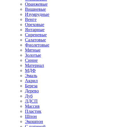
Оранжевые
Вишневые
Изумрудные
Венге
Ореховые
Янтарные
Сиреневые
Салатовые
Фиолетовые
Мятные
Золотые
Синие
Материал
МДФ
Эмаль
Акрил
Береза
Дерево
Дуб
ЛДСП
Массив
Пластик
Шпон
Экошпон
С патиной