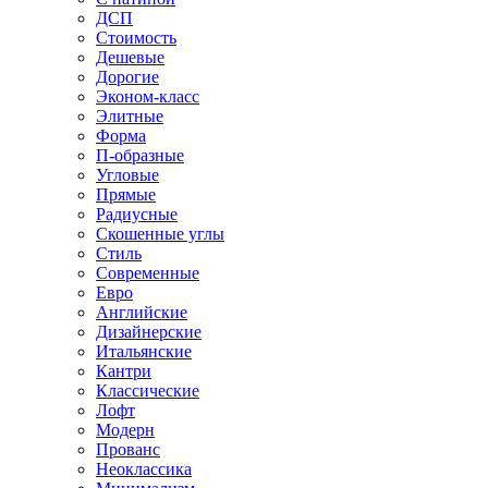
ДСП
Стоимость
Дешевые
Дорогие
Эконом-класс
Элитные
Форма
П-образные
Угловые
Прямые
Радиусные
Скошенные углы
Стиль
Современные
Евро
Английские
Дизайнерские
Итальянские
Кантри
Классические
Лофт
Модерн
Прованс
Неоклассика