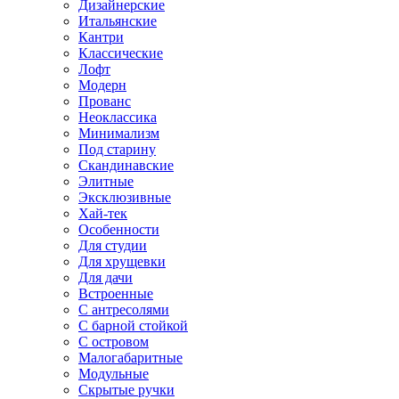
Дизайнерские
Итальянские
Кантри
Классические
Лофт
Модерн
Прованс
Неоклассика
Минимализм
Под старину
Скандинавские
Элитные
Эксклюзивные
Хай-тек
Особенности
Для студии
Для хрущевки
Для дачи
Встроенные
С антресолями
С барной стойкой
С островом
Малогабаритные
Модульные
Скрытые ручки