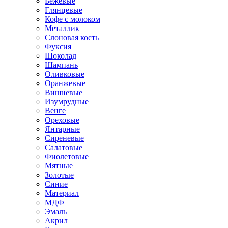
Бежевые
Глянцевые
Кофе с молоком
Металлик
Слоновая кость
Фуксия
Шоколад
Шампань
Оливковые
Оранжевые
Вишневые
Изумрудные
Венге
Ореховые
Янтарные
Сиреневые
Салатовые
Фиолетовые
Мятные
Золотые
Синие
Материал
МДФ
Эмаль
Акрил