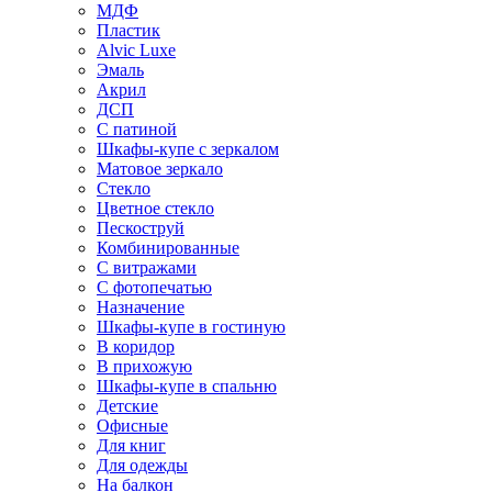
МДФ
Пластик
Alvic Luxe
Эмаль
Акрил
ДСП
С патиной
Шкафы-купе с зеркалом
Матовое зеркало
Стекло
Цветное стекло
Пескоструй
Комбинированные
С витражами
С фотопечатью
Назначение
Шкафы-купе в гостиную
В коридор
В прихожую
Шкафы-купе в спальню
Детские
Офисные
Для книг
Для одежды
На балкон