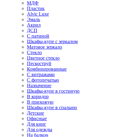
МДФ
Пластик
Alvic Luxe
Эмаль
Акрил
ДСП
С патиной
Шкафы-купе с зеркалом
Матовое зеркало
Стекло
Цветное стекло
Пескоструй
Комбинированные
С витражами
С фотопечатью
Назначение
Шкафы-купе в гостиную
В коридор
В прихожую
Шкафы-купе в спальню
Детские
Офисные
Для книг
Для одежды
На балкон