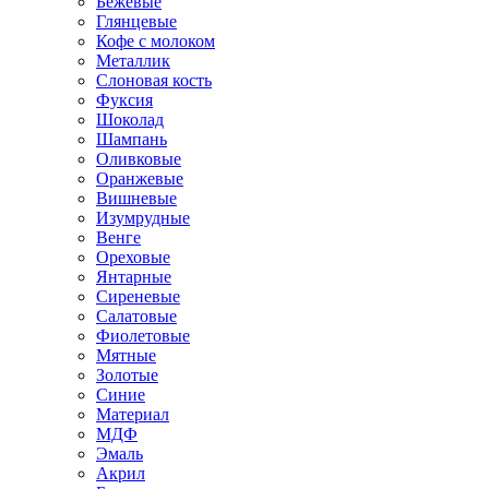
Бежевые
Глянцевые
Кофе с молоком
Металлик
Слоновая кость
Фуксия
Шоколад
Шампань
Оливковые
Оранжевые
Вишневые
Изумрудные
Венге
Ореховые
Янтарные
Сиреневые
Салатовые
Фиолетовые
Мятные
Золотые
Синие
Материал
МДФ
Эмаль
Акрил