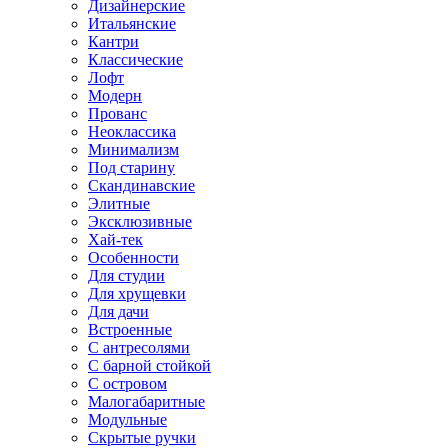
Дизайнерские
Итальянские
Кантри
Классические
Лофт
Модерн
Прованс
Неоклассика
Минимализм
Под старину
Скандинавские
Элитные
Эксклюзивные
Хай-тек
Особенности
Для студии
Для хрущевки
Для дачи
Встроенные
С антресолями
С барной стойкой
С островом
Малогабаритные
Модульные
Скрытые ручки